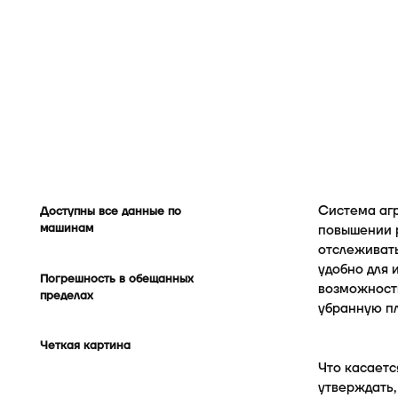
Система аг
Доступны все данные по
машинам
повышении р
отслеживать
удобно для 
Погрешность в обещанных
возможность
пределах
убранную п
Четкая картина
Что касает
утверждать,