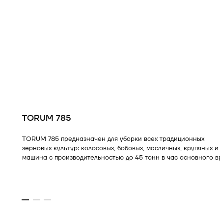
TORUM 785
TORUM 785 предназначен для уборки всех традиционных
зерновых культур
: колосовых, бобовых, масличных, крупяных
машина с производительностью до 45 тонн в час основного в
способная обработать за сезон до 2000 га.
8 августа 2022 года в Орловской области самый мощный зе
– TORUM 785 компании Ростсельмаш – ровно за 8 часов раб
Это
самый большой намолот зерновых за 8-часовую смену в 
зафиксировано в сертификате Книги рекордов России.