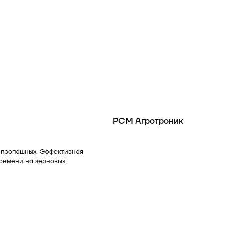
РСМ Агротроник
 и пропашных. Эффективная
ремени на зерновых,
рноуборочный комбайн страны
оты намолотил 400,84 тонны.
России
. Именно так и