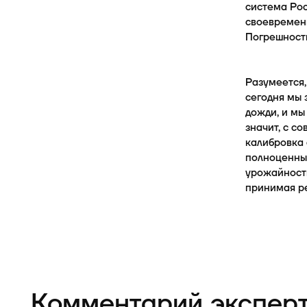
система Ро
своевременн
Погрешность
Разумеется,
сегодня мы 
дожди, и мы
значит, с с
калибровка 
полноценны
урожайности
принимая ре
Комментарий экспер