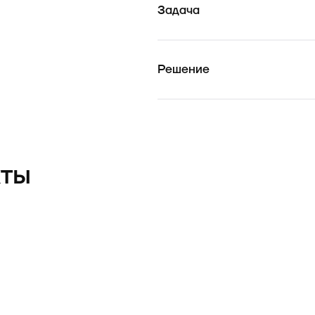
Задача
Решение
кты