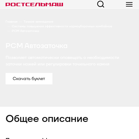
Главная
Точное земледелие
Системы повышения эффективности кормоуборочных комбайнов
РСМ Автозаточка
РСМ Автозаточка
Позволяет автоматически оповещать о необходимости
заточки ножей или регулировки точильного камня
Скачать буклет
Общее описание