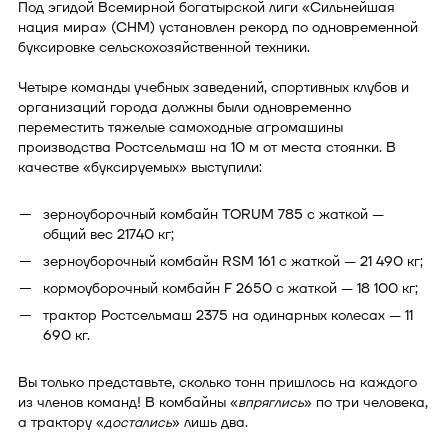
Под эгидой Всемирной богатырской лиги «Сильнейшая
нация мира» (СНМ) установлен рекорд по одновременной
буксировке сельскохозяйственной техники.
Четыре команды учебных заведений, спортивных клубов и
организаций города должны были одновременно
переместить тяжелые самоходные агромашины
производства Ростсельмаш на 10 м от места стоянки. В
качестве «буксируемых» выступили:
зерноуборочный комбайн TORUM 785 с жаткой —
общий вес 21740 кг;
зерноуборочный комбайн RSM 161 с жаткой — 21 490 кг;
кормоуборочный комбайн F 2650 с жаткой — 18 100 кг;
трактор Ростсельмаш 2375 на одинарных колесах — 11
690 кг.
Вы только представьте, сколько тонн пришлось на каждого
из членов команд! В комбайны «
впряглись
» по три человека,
а трактору «
достались
» лишь два.