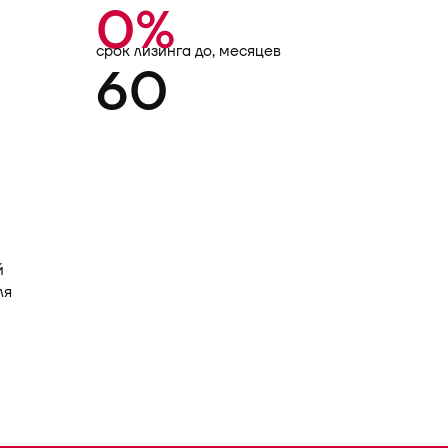
0%
срок лизинга до, месяцев
60
й
ля