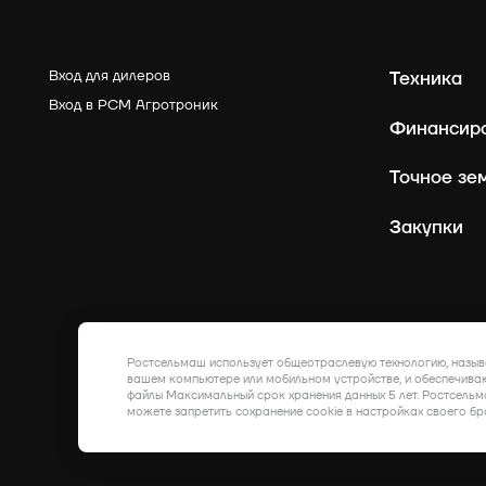
Вход для дилеров
Техника
Вход в РСМ Агротроник
Финансир
Точное зе
Закупки
Ростсельмаш использует общеотраслевую технологию, назыв
вашем компьютере или мобильном устройстве, и обеспечиваю
файлы Максимальный срок хранения данных 5 лет. Ростсельм
можете запретить сохранение cookie в настройках своего бр