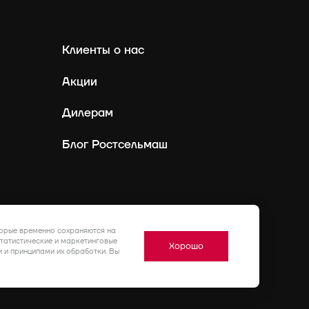
Клиенты о нас
Акции
Дилерам
Блог Ростсельмаш
Россия
Ру
торые временно сохраняются на
статистические и маркетинговые
Хорошо
 и принципами их обработки. Вы