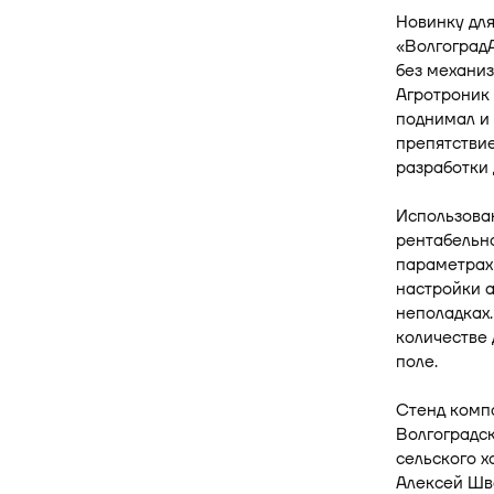
Новинку дл
«ВолгоградА
без механиз
Агротроник 
поднимал и 
препятствие
разработки 
Использова
рентабельно
параметрах 
настройки а
неполадках.
количестве
поле.
Стенд комп
Волгоградск
сельского 
Алексей Шв