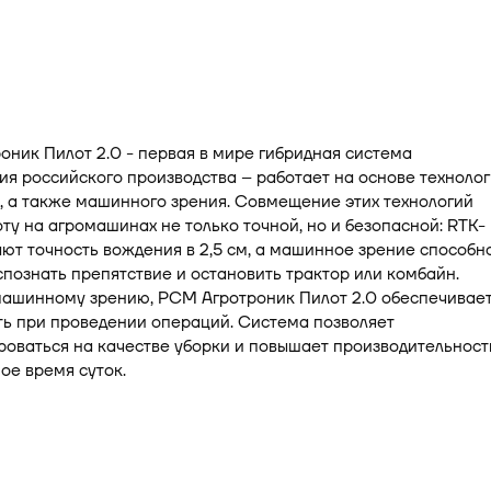
ник Пилот 2.0 - первая в мире гибридная система
я российского производства – работает на основе техноло
, а также машинного зрения. Совмещение этих технологий
ту на агромашинах не только точной, но и безопасной: RTK-
ют точность вождения в 2,5 см, а машинное зрение способн
познать препятствие и остановить трактор или комбайн.
машинному зрению, РСМ Агротроник Пилот 2.0 обеспечивае
ть при проведении операций. Система позволяет
оваться на качестве уборки и повышает производительност
ое время суток.