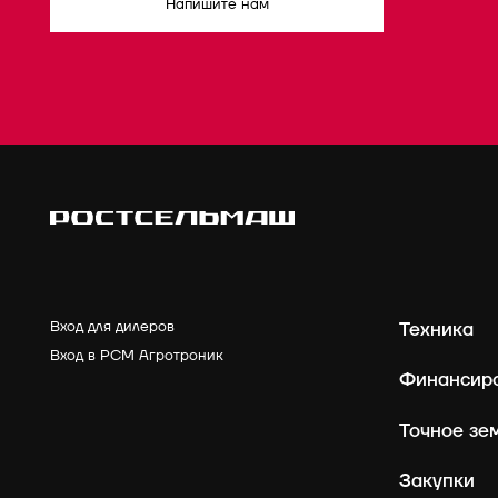
Напишите нам
Вход для дилеров
Техника
Вход в РСМ Агротроник
Финансир
Точное зе
Закупки