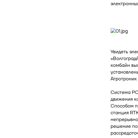
электронных
Увидеть эле
«ВолгоградА
комбайн вы
установлены
Агротроник 
Система РСМ
движения ко
Способом п
станция RТК
непрерывно
решение по
рассредоточ