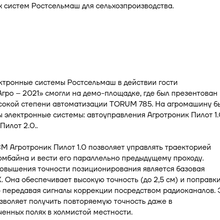
 систем Ростсельмаш для сельхозпроизводства.
ктронные системы Ростсельмаш в действии гости
гро – 2021» смогли на демо-площадке, где был презентован
сокой степени автоматизации TORUM 785. На агромашину б
 электронные системы: автоуправления Агротроник Пилот 1.
Пилот 2.0..
 Агротроник Пилот 1.0 позволяет управлять траекторией
мбайна и вести его параллельно предыдущему проходу.
овышения точности позиционирования является базовая
. Она обеспечивает высокую точность (до 2,5 см) и поправки
 передавая сигналы коррекции посредством радиоканалов. 
зволяет получить повторяемую точность даже в
енных полях в холмистой местности.