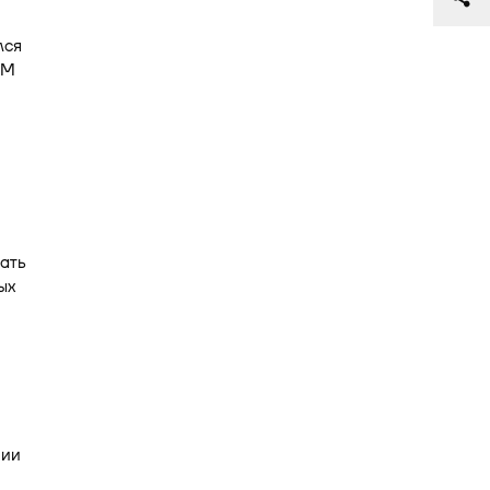
лся
СМ
ать
ых
нии