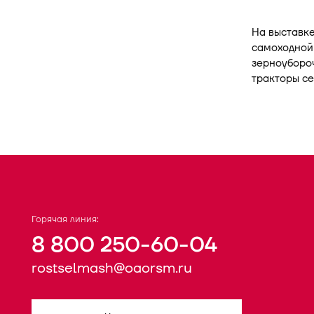
На выставке
самоходной 
зерноуборо
тракторы с
Горячая линия:
8 800 250-60-04
rostselmash@oaorsm.ru