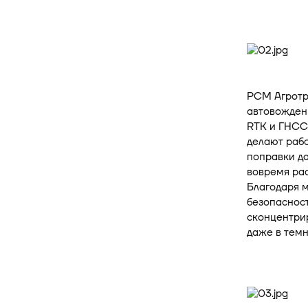
РСМ Агротро
автовождени
RTK и ГНСС
делают рабо
поправки да
вовремя рас
Благодаря 
безопаснос
сконцентрир
даже в темн