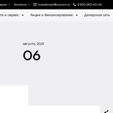
лерам
Контакты
rostselmash@oaorsm.ru
8 800 250-60-04
ти и сервис
Акции и Финансирование
Дилерская сеть
а
Записаться на экскурсию
августа, 2021
06