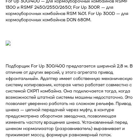
For Up 300/400 — для кормоуборочных комбайнов RSMF
1300 и RSMF 2450/2550/2650; For Up 300R — для
кормоуборочных комбайнов RSM 1401. For Up 300D — для
кормоуборочных комбайнов DON 680M.
Подборщик For Up 300/400 предлагается шириной 2,8 м. В
отличие от других версий, у этого агрегата привод
«фронтальный». Адаптер имеет собственную механическую
систему копирования, которая четко работает совместно с
системой СКРП комбайна. Она подключается тогда, когда
возможностей штатной системы машины недостаточно. Это
позволяет уверенно работать на сложном рельефе. Привод
шнека — цепной передачей через муфту, в контуре
предусмотрена оборотная звездочка, позволяющая
изменять частоту вращения шнека. Установленный перед
шнеком нормализатор (разравниватель) выравнивает и
прижимает массу, формируя равномерный поток.