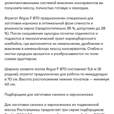
укомплектованными системой внесения консервантов вы
получаете массу, полностью готовую к закладке.
Агрегат Argus F 870 предназначен специально для
заготовки корнажа в оптимальной фазе спелости и
влажности зерна (предпочтительно 35 %, допустимо до 28
%). После скашивания культуры початки отделяются и
подаются в технологический тракт кормоуборочного
комбайна, где выполняется их измельчение, дробление и
внесение в измельчённую массу консервантов. Стебли и
листья кукурузы крошатся и разбрасываются по полю
самим адаптером.
Ширина захвата жатки Argus F 870 составляет 5,6 м (8
рядков); агрегат предназначен для работы по междурядью
в 70 см. Высота расположения нижних початков — минимум
40 см.
Подборщики для заготовки сенажа и зерносенажа
Для заготовки сенажа и зерносенажа из подвяленной
массы Ростсельмаш предлагает три серии подборщиков: