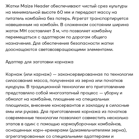
Жатки Maize Header обеспечивают чистый срез культуры
на минимальной высоте 60 мм и передают массу на
питатель комбайна без потерь. Агрегат транспортируется
навешенным на комбайн. В сложенном состоянии ширина
жаток MH составляет 3 м, что позволяет комбайну
перемещаться с адаптером по дорогам общего
назначения. Для обеспечения безопасности жатки
дооснащаются световозвращающими элементами.
Адаптер для заготовки корнажа
Корнаж (или карнаж) — законсервированная по технологии
силосования масса, полученная из зерна или початков
кукурузы. В традиционной технологии его приготовление
представляло собой многоэтапный процесс — уборку и
обмолот на комбайне, плющение на специальных
плющилках, внесение консервантов и закладку в силосные
ямы или рукава. Для приготовления корнажа из початков
современные технологии позволяют совместить несколько
этапов в один: с помощью кормоуборочных комбайнов,
оснащенных корн-крекерами (доизмельчителями зерна),
агрегатированных со специальными адаптерами и