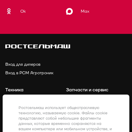
Ok
Max
Вход для дилеров
Вход в РСМ Агротроник
Техника
Запчасти и сервис
Финансирование
Контакты
Ростсельмаш использует общеотраслевую
технологию, называемую cookie. Файлы cookie
Точное земледелие
Клиенты о нас
представляют собой небольшие фрагменты
данных, которые временно сохраняются на
Закупки
Акции
вашем компьютере или мобильном устройстве, и