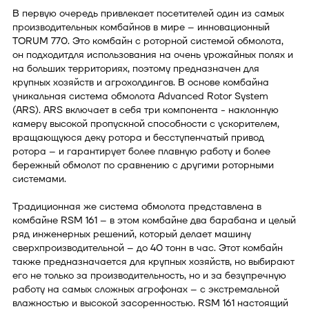
В первую очередь привлекает посетителей один из самых
производительных комбайнов в мире – инновационный
TORUM 770. Это комбайн с роторной системой обмолота,
он подходитдля использования на очень урожайных полях и
на больших территориях, поэтому предназначен для
крупных хозяйств и агрохолдингов. В основе комбайна
уникальная система обмолота Advanced Rotor System
(ARS). ARS включает в себя три компонента - наклонную
камеру высокой пропускной способности с ускорителем,
вращающуюся деку ротора и бесступенчатый привод
ротора – и гарантирует более плавную работу и более
бережный обмолот по сравнению с другими роторными
системами.
Традиционная же система обмолота представлена в
комбайне RSM 161 – в этом комбайне два барабана и целый
ряд инженерных решений, который делает машину
сверхпроизводительной – до 40 тонн в час. Этот комбайн
также предназначается для крупных хозяйств, но выбирают
его не только за производительность, но и за безупречную
работу на самых сложных агрофонах – с экстремальной
влажностью и высокой засоренностью. RSM 161 настоящий