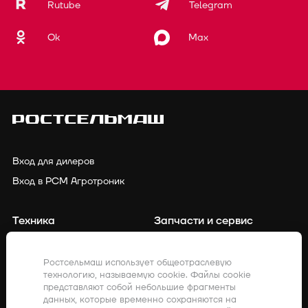
Rutube
Telegram
Ok
Max
Вход для дилеров
Вход в РСМ Агротроник
Техника
Запчасти и сервис
Финансирование
Контакты
Ростсельмаш использует общеотраслевую
технологию, называемую cookie. Файлы cookie
Точное земледелие
Клиенты о нас
представляют собой небольшие фрагменты
данных, которые временно сохраняются на
Закупки
Акции