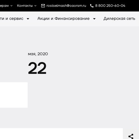
лерам
Контакты
rostselmash@oaorsm.ru
8 800 250-60-04
ти и сервис
Акции и Финансирование
Дилерская сеть
а
Записаться на экскурсию
мая, 2020
22