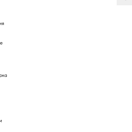
ия
ое
рка
и
м