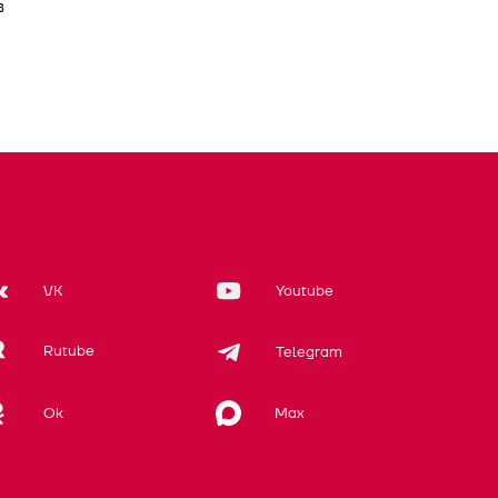
в
VK
Youtube
Rutube
Telegram
Max
Ok