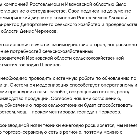
у компанией Ростсельмаш и Ивановской областью было
оглашение о сотрудничестве. Свои подписи на документе
коммерческий директор компании Ростсельмаш Алексей
иректор Департамента сельского хозяйства и продовольств
 области Денис Черкесов.
м соглашения является взаимодействие сторон, направленн
ение потребностей сельскохозяйственных
зводителей Ивановской области сельскохозяйственной
 отметил господин Швейцов.
 необходимо проводить системную работу по обновлению па
ники. Системная модернизация способствует оперативному 
му проведению сельхозработ, сокращению потерь, росту
оизводства продукции. Согласно нашему соглашению,
у обновлению парка сельхозтехники будет способствовать
остсельмаш, - прокомментировал господин Черкесов.
производимой нами техники ежегодно расширяется, мы имее
 торгово-сервисную сеть в регионе, поэтому можно с