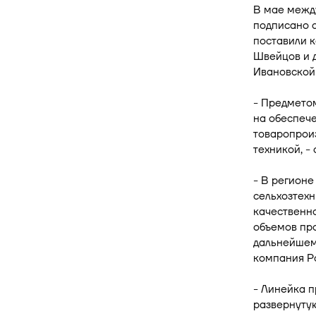
В мае межд
подписано с
поставили 
Швейцов и д
Ивановской
- Предмето
на обеспеч
товаропрои
техникой, -
- В регионе
сельхозтех
качественно
объемов пр
дальнейшем
компания Р
- Линейка 
развернутую