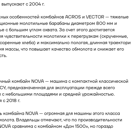
 выпускают с 2004 г.
жных особенностей комбайнов ACROS и VECTOR — тяжелые
ционные молотильные барабаны диаметром 800 мм и
е с большим углом охвата. За счет этого достигается
 чувствительности молотилки к перегрузкам (скрученные,
соренные хлеба) и максимально пологая, длинная траектори
я массы, что повышает качество обмолота и снижает его
ть.
чный комбайн NOVA — машина с компактной классической
СУ, предназначенная для эксплуатации прежде всего
и с небольшими площадями и средней урожайностью.
 с 2018 г.
ь комбайна NOVA — огромная для машины этого класса
олота. Владельцы отмечают, что по производительности
NOVA сравнима с комбайном «Дон 1500», но гораздо