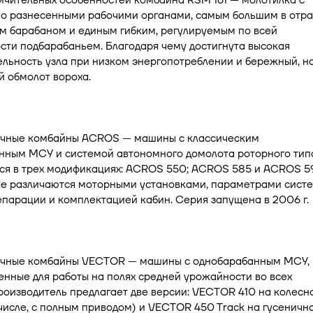
ичительных особенностей комбайна RSM 161 — молотилка с
о разнесенными рабочими органами, самым большим в отра
м барабаном и единым гибким, регулируемым по всей
ти подбарабаньем. Благодаря чему достигнута высокая
льность узла при низком энергопотреблении и бережный, н
 обмолот вороха.
чные комбайны ACROS — машины с классическим
нным МСУ и системой автономного домолота роторного тип
ся в трех модификациях: ACROS 550; ACROS 585 и ACROS 5
рые различаются моторными установками, параметрами сист
епарации и комплектацией кабин. Серия запущена в 2006 г.
чные комбайны VECTOR — машины с однобарабанным МСУ,
нные для работы на полях средней урожайности во всех
роизводитель предлагает две версии: VEСTOR 410 на колесн
 числе, с полным приводом) и VECTOR 450 Track на гусеничн