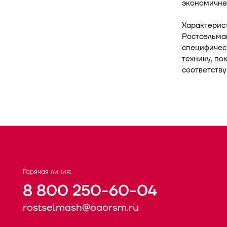
экономичне
Характерис
Ростсельмаш
специфичес
технику, по
соответств
Горячая линия:
8 800 250-60-04
rostselmash@oaorsm.ru