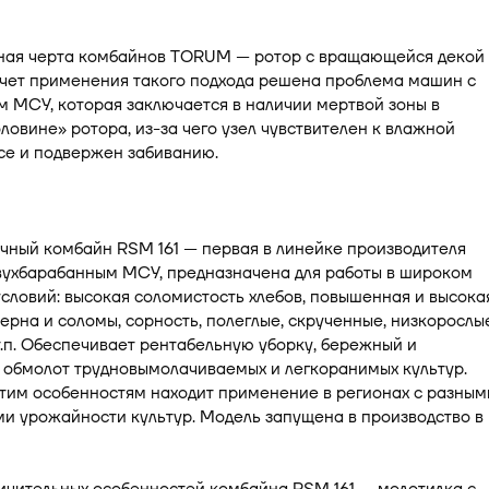
ная черта комбайнов TORUM — ротор с вращающейся декой
 счет применения такого подхода решена проблема машин с
 МСУ, которая заключается в наличии мертвой зоны в
ловине» ротора, из-за чего узел чувствителен к влажной
се и подвержен забиванию.
чный комбайн RSM 161 — первая в линейке производителя
вухбарабанным МСУ, предназначена для работы в широком
словий: высокая соломистость хлебов, повышенная и высока
ерна и соломы, сорность, полеглые, скрученные, низкорослы
т.п. Обеспечивает рентабельную уборку, бережный и
 обмолот трудновымолачиваемых и легкоранимых культур.
тим особенностям находит применение в регионах с разным
и урожайности культур. Модель запущена в производство в