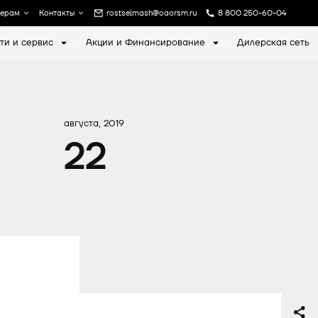
лерам
Контакты
rostselmash@oaorsm.ru
8 800 250-60-04
ти и сервис
Акции и Финансирование
Дилерская сеть
а
Записаться на экскурсию
августа, 2019
22