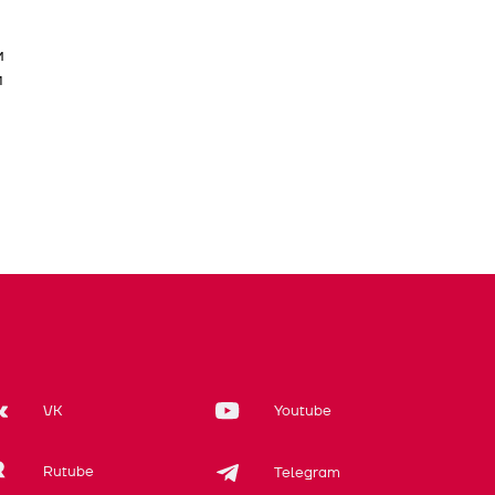
и
м
VK
Youtube
Rutube
Telegram