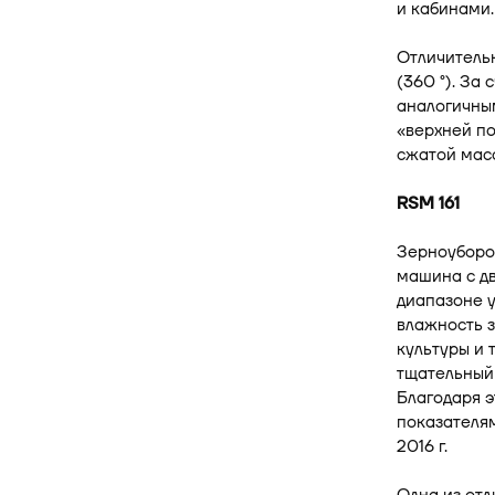
и кабинами.
Отличитель
(360 °). За
аналогичным
«верхней по
сжатой мас
RSM 161
Зерноуборо
машина с д
диапазоне у
влажность з
культуры и 
тщательный
Благодаря э
показателям
2016 г.