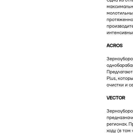
Одна из отл
максимальн
молотильны
протяженнос
производите
интенсивный
ACROS
Зерноуборо
однобараба
Предлагают
Plus, кото
очистки и с
VECTOR
Зерноуборо
предназначе
регионах. П
ходу (в том