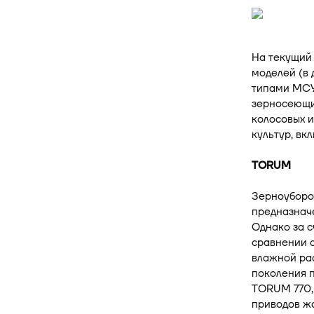
На текущий
моделей (в 
типами МСУ.
зерносеющи
колосовых и
культур, вк
TORUM
Зерноуборо
предназначе
Однако за с
сравнении с
влажной рас
поколения 
TORUM 770,
приводов жа