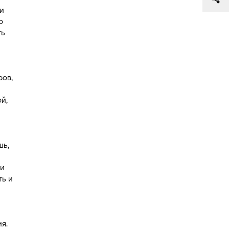
и
о
ть
ров,
й,
шь,
 и
ть и
я.