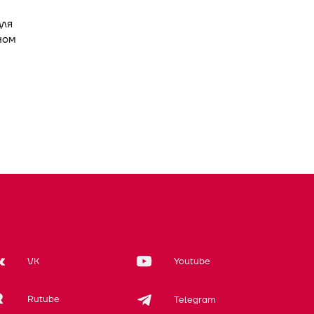
для
ном
VK
Youtube
Rutube
Telegram