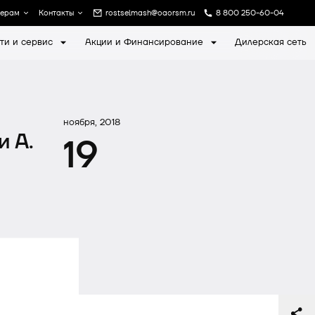
лерам
Контакты
rostselmash@oaorsm.ru
8 800 250-60-04
ти и сервис
Акции и Финансирование
Дилерская сеть
а
Записаться на экскурсию
ноября, 2018
 А.
19