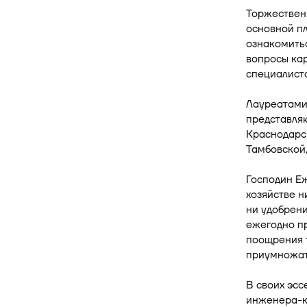
Торжественн
основной пл
ознакомить
вопросы кар
специалист
Лауреатами
представля
Краснодарск
Тамбовской,
Господин Еж
хозяйстве н
ни удобрени
ежегодно пр
поощрения т
приумножат
В своих эсс
инженера-ко