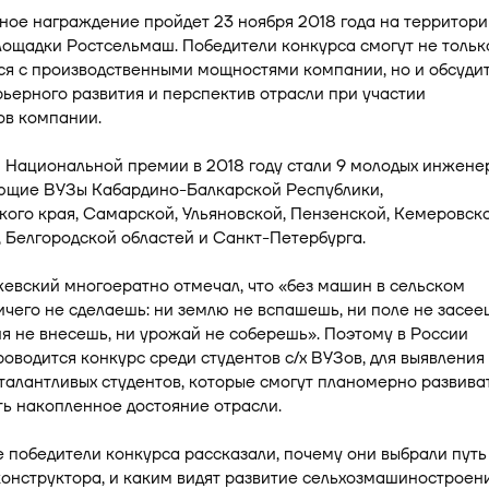
ое награждение пройдет 23 ноября 2018 года на территори
ощадки Ростсельмаш. Победители конкурса смогут не тольк
ся с производственными мощностями компании, но и обсуди
ьерного развития и перспектив отрасли при участии
ов компании.
 Национальной премии в 2018 году стали 9 молодых инжене
ющие ВУЗы Кабардино-Балкарской Республики,
ого края, Самарской, Ульяновской, Пензенской, Кемеровско
 Белгородской областей и Санкт-Петербурга.
евский многоератно отмечал, что «без машин в сельском
ичего не сделаешь: ни землю не вспашешь, ни поле не засее
я не внесешь, ни урожай не соберешь». Поэтому в России
оводится конкурс среди студентов с/х ВУЗов, для выявления
алантливых студентов, которые смогут планомерно развива
ь накопленное достояние отрасли.
е победители конкурса рассказали, почему они выбрали путь
нструктора, и каким видят развитие сельхозмашиностроени