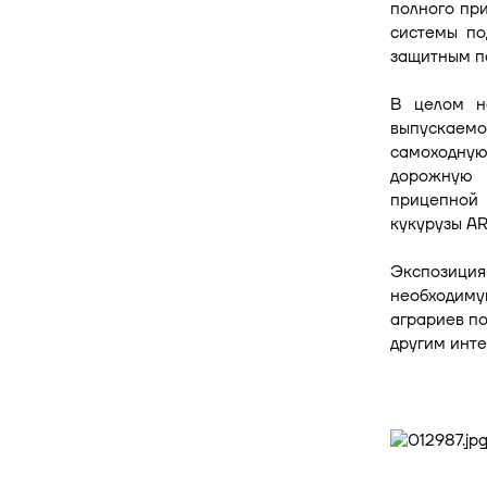
полного пр
системы по
защитным п
В целом н
выпускаем
самоходну
дорожную 
прицепной
кукурузы AR
Экспозиция
необходиму
аграриев п
другим инт