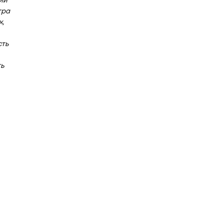
ии
тра
,
сть
ть