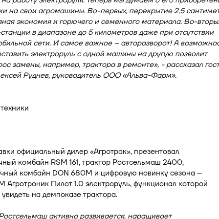
на работу электроруля. Теперь мы думаем о его приобретен
ки на свои агромашины. Во-первых, перекрытие 2,5 сантиме
зная экономия и горючего и семенного материала. Во-вторых
станции в диапазоне до 5 километров даже при отсутствии
бильной сети. И самое важное – авторазворот! А возможно
ставить электроруль с одной машины на другую позволит
ос замены, например, трактора в ремонте», - рассказал гос
лексей Руднев, руководитель ООО «Альва-Фарм».
авки официальный дилер «Агротрак», презентовал
чный комбайн RSM 161, трактор Ростсельмаш 2400,
чный комбайн DON 680M и цифровую новинку сезона –
 Агротроник Пилот 1.0 электроруль, функционал которой
увидеть на демпоказе трактора.
Ростсельмаш активно развивается, наращивает