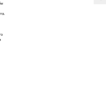
бы
та.
го
я