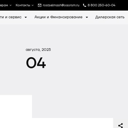
лерам
Контакты
rostselmash@oaorsm.ru
8 800 250-60-04
ти и сервис
Акции и Финансирование
Дилерская сеть
а
Записаться на экскурсию
августа, 2023
04