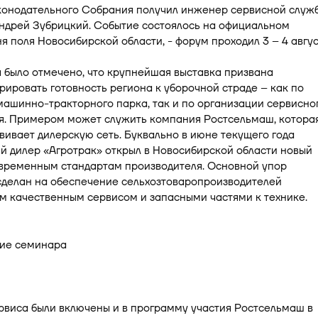
конодательного Собрания получил инженер сервисной служ
ндрей Зубрицкий. Событие состоялось на официальном
я поля Новосибирской области, - форум проходил 3 – 4 авгус
 было отмечено, что крупнейшая выставка призвана
ировать готовность региона к уборочной страде – как по
ашинно-тракторного парка, так и по организации сервисно
я. Примером может служить компания Ростсельмаш, котора
вивает дилерскую сеть. Буквально в июне текущего года
й дилер «Агротрак» открыл в Новосибирской области новый
овременным стандартам производителя. Основной упор
сделан на обеспечение сельхозтоваропроизводителей
м качественным сервисом и запасными частями к технике.
рвиса были включены и в программу участия Ростсельмаш в