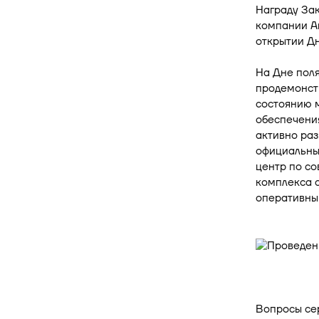
Награду За
компании А
открытии Дн
На Дне поля
продемонстр
состоянию м
обеспечени
активно раз
официальны
центр по с
комплекса 
оперативны
Вопросы се