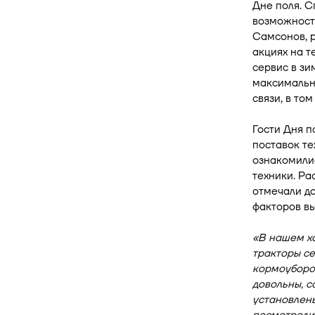
Дне поля. 
возможност
Самсонов, р
акциях на т
сервис в зи
максимально
связи, в то
Гости Дня п
поставок те
ознакомили
техники. Ра
отмечали до
факторов вы
«В нашем хо
тракторы с
кормоубороч
довольны, с
установлены