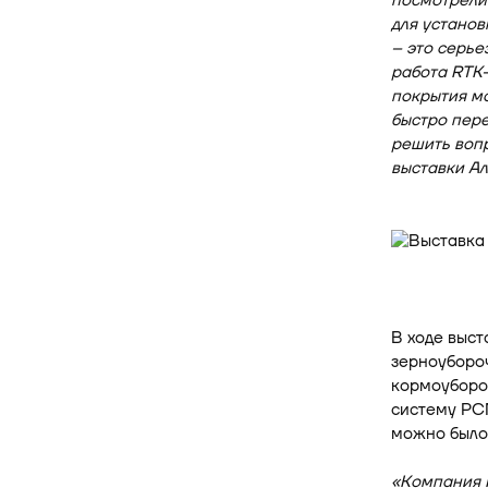
посмотрели 
для установ
– это серье
работа RTK-
покрытия мо
быстро пере
решить вопр
выставки А
В ходе выст
зерноуборо
кормоуборо
систему РСМ
можно было 
«Компания 