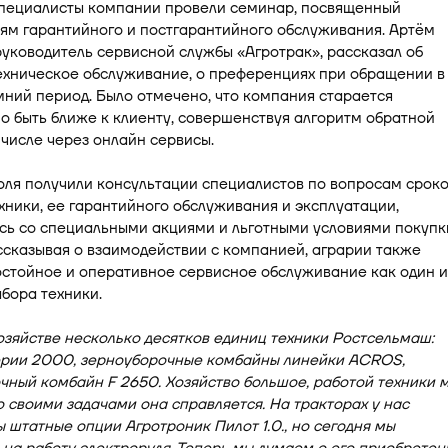
Специалисты компании провели семинар, посвященный
ям гарантийного и постгарантийного обслуживания. Артём
уководитель сервисной службы «Агротрак», рассказал об
ехническое обслуживание, о преференциях при обращении в
мний период. Было отмечено, что компания старается
 быть ближе к клиенту, совершенствуя алгоритм обратной
м числе через онлайн сервисы.
оля получили консультации специалистов по вопросам срок
хники, ее гарантийного обслуживания и эксплуатации,
сь со специальными акциями и льготными условиями покупк
ссказывая о взаимодействии с компанией, аграрии также
стойное и оперативное сервисное обслуживание как один и
бора техники.
зяйстве несколько десятков единиц техники Ростсельмаш:
ерии 2000, зерноуборочные комбайны линейки ACROS,
ный комбайн F 2650. Хозяйство большое, работой техники 
о своими задачами она справляется. На тракторах у нас
 штатные опции Агротроник Пилот 1.0., но сегодня мы