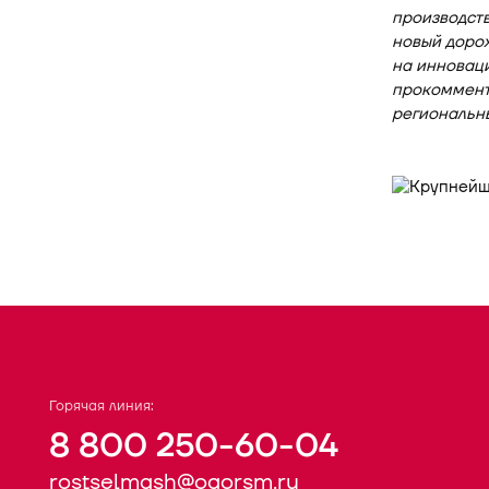
производств
новый доро
на инновац
прокоммент
региональн
Горячая линия:
8 800 250-60-04
rostselmash@oaorsm.ru