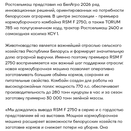
Ростсельмаш представил на БелАгро 2026 ряд
инновационных решений, ориентированных на потребности
белорусских аграриев. В центре экспозиции - премьера
кормоуборочного комбайна RSM F 2750, а также TORUM
785 на полугусеничном ходу, трактор Ростсельмаш 2400 и
самоходная косилка КСУ 1.
Животноводство является важнейшей отраслью сельского
хозяйства Республики Беларусь и формирует значительную
долю аграрной выручки. Именно поэтому премьера RSM F
2750 воспринимается как важный шаг поддержки отрасли:
новая кормоуборочная машина позволяет оперативно
заготавливать большие объёмы кормов, сохраняя их
питательные свойства. Комбайн создан для работы на
высокоурожайных полях: мощность 770 л.с. обеспечивает
производительность до 280 тонн кукурузы в час и за сезон
заготовку примерно 30 000 тонн зелёной массы.
«Мы дождались вывода RSM F 2750 в серию и с гордостью
представляем её на выставке. Мощная кормоуборочная
машина расширяет возможности белорусских хозяйств по
заготовке кормов и снижает потери на уборке. Она