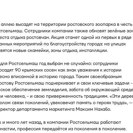
аллею высадят на территории ростовского зоопарка в честь
стсельмаш. Сотрудники компании также обновят зелёные зо
ста отдыха ростовчан. Акция станет одной из первых в ряде
нных мероприятий по благоустройству города: на улицах
вятся новые скамейки, зоны отдыха, инсталляции.
ля Ростсельмаш год выбран не случайно: сотрудники
садят 90 крымских сосен как знак уважения к истории
есно вписанной в историю города. Таким своеобразным
стову Ростсельмаш подчеркивает и свои ключевые задачи -
ское обеспечение земледелия, забота об окружающей среде
и человека, - и свою приверженность традициям. «Эти дере
олом связи поколений, увековечат память о героях труда», —
иректор департамента маркетинга Максим Нахабо.
к и много лет назад, в компании Ростсельмаш работают
настии, профессия передаётся из поколения в поколение.