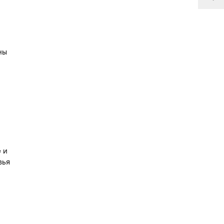
ны
 и
вья