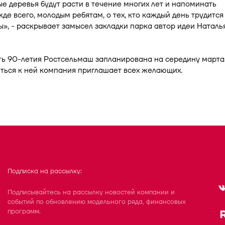
 деревья будут расти в течение многих лет и напоминать
жде всего, молодым ребятам, о тех, кто каждый день трудится
ы», - раскрывает замысел закладки парка автор идеи Наталь
ть 90-летия Ростсельмаш запланирована на середину марта
ться к ней компания приглашает всех желающих.
Подписка на рассылку:
Подписывайтесь на рассылку новостей компании и
событий по обновлению модельного ряда, финансовых
программ.