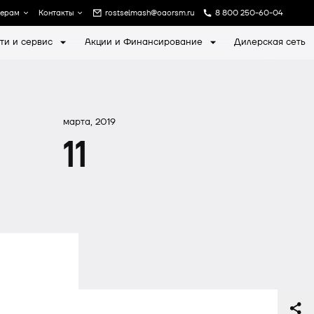
лерам
Контакты
rostselmash@oaorsm.ru
8 800 250-60-04
ти и сервис
Акции и Финансирование
Дилерская сеть
а
Записаться на экскурсию
марта, 2019
11