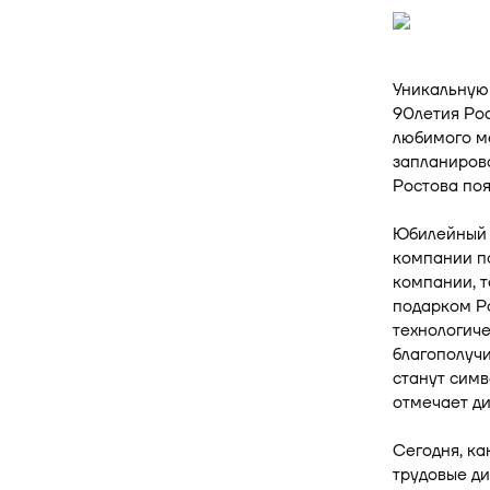
Уникальную 
90летия Ро
любимого ме
запланирова
Ростова поя
Юбилейный д
компании по
компании, т
подарком Ро
технологиче
благополучи
станут симв
отмечает д
Сегодня, ка
трудовые ди