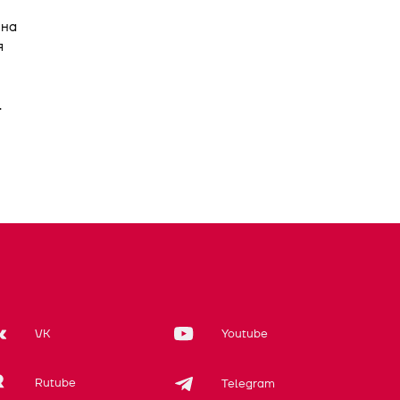
 на
я
.
VK
Youtube
Rutube
Telegram