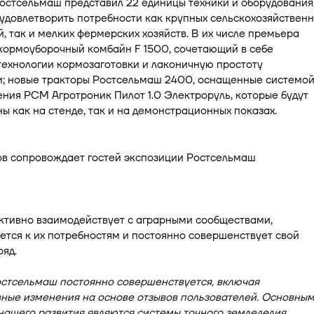
остсельмаш представил 22 единицы техники и оборудования
удовлетворить потребности как крупных сельскохозяйствен
, так и мелких фермерских хозяйств. В их числе премьера
кормоуборочный комбайн F 1500, сочетающий в себе
технологии кормозаготовки и лаконичную простоту
и; новые тракторы Ростсельмаш 2400, оснащенные системо
ния РСМ Агротроник Пилот 1.0 Электроруль, которые будут
ы как на стенде, так и на демонстрационных показах.
ктивно взаимодействует с аграрными сообществами,
тся к их потребностям и постоянно совершенствует свой
яд.
остсельмаш постоянно совершенствуется, включая
вные изменения на основе отзывов пользователей. Основны
ашего развития являются системы точного земледелия.