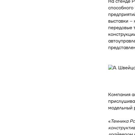
На стенде Р
способного 
предприятий
выставки – 
передовые 
конструкци
автоуправле
представлен
Компания а
прислушивае
модельный р
«
Техника Р
конструкти
драйвером н