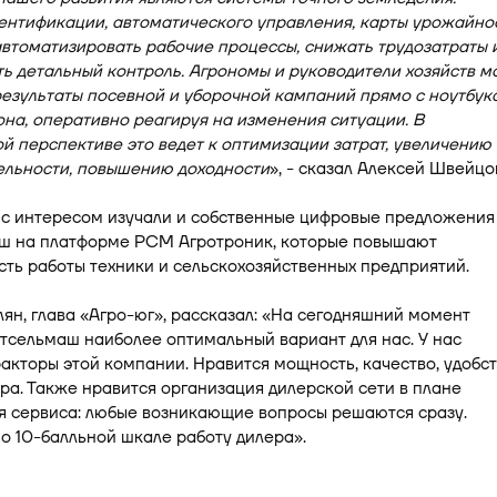
ентификации, автоматического управления, карты урожайно
втоматизировать рабочие процессы, снижать трудозатраты 
ь детальный контроль. Агрономы и руководители хозяйств м
езультаты посевной и уборочной кампаний прямо с ноутбук
на, оперативно реагируя на изменения ситуации. В
й перспективе это ведет к оптимизации затрат, увеличению
ельности, повышению доходности
», - сказал Алексей Швейцо
 с интересом изучали и собственные цифровые предложения
ш на платформе РСМ Агротроник, которые повышают
ть работы техники и сельскохозяйственных предприятий.
ян, глава «Агро-юг», рассказал: «На сегодняшний момент
тсельмаш наиболее оптимальный вариант для нас. У нас
акторы этой компании. Нравится мощность, качество, удобс
ра. Также нравится организация дилерской сети в плане
я сервиса: любые возникающие вопросы решаются сразу.
 10-балльной шкале работу дилера».