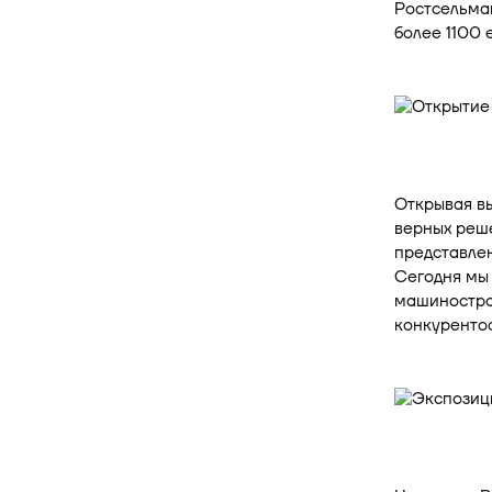
Ростсельмаш
более 1100 
Открывая вы
верных реше
представлен
Сегодня мы
машиностро
конкурентос