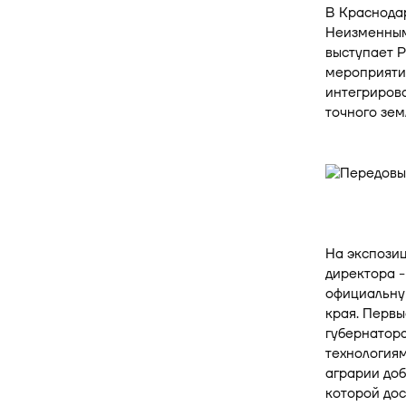
В Краснодар
Неизменным
выступает Р
мероприяти
интегриров
точного зем
На экспози
директора -
официальну
края. Первы
губернатор
технологиям
аграрии доб
которой дос