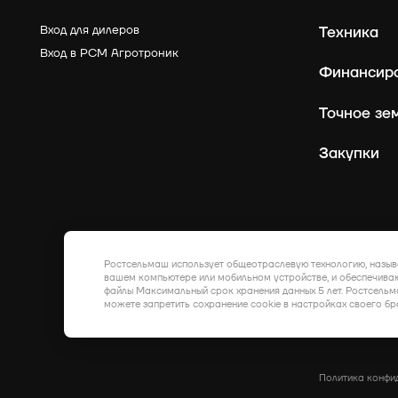
Вход для дилеров
Техника
Вход в РСМ Агротроник
Финансир
Точное зе
Закупки
Ростсельмаш использует общеотраслевую технологию, назыв
вашем компьютере или мобильном устройстве, и обеспечиваю
файлы Максимальный срок хранения данных 5 лет. Ростсельм
можете запретить сохранение cookie в настройках своего бр
Политика конфи