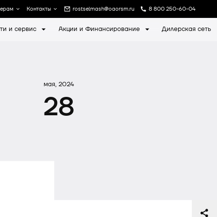
лерам
Контакты
rostselmash@oaorsm.ru
8 800 250-60-04
ти и сервис
Акции и Финансирование
Дилерская сеть
а
Записаться на экскурсию
мая, 2024
28