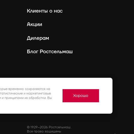
Клиенты о нас
Акции
Дилерам
Блог Ростсельмаш
Россия
Ру
торые временно сохраняются на
статистические и маркетинговые
Хорошо
 и принципами их обработки. Вы
© 1929–2026 Ростсельмаш.
Все права защищены