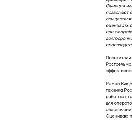
Функции ид
позволяют а
осуществлят
оценивать р
или смартфо
долгосрочно
производит
Посетители
Ростсельма
эффективнос
Роман Кукул
техника Рос
работают тр
для операто
обеспечени
Оцениваю по