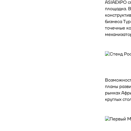
ASIAEXPO см
площадка. В
конструктив
бизнеса Тур
точечные ко
механизато
Возможности
планы разви
рынках Афри
круглых сто