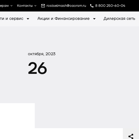
лерам
Контакты
rostselmash@oaorsm.ru
8 800 250-60-04
ти и сервис
Акции и Финансирование
Дилерская сеть
а
Записаться на экскурсию
октября, 2023
26