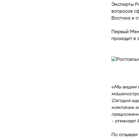
Эксперты Р
вопросов сф
Востока и с
Первый Меж
проходит в 
«
Мы видим б
машиностро
Сегодня иде
компании и
предложени
- отмечает 
По отзывам 