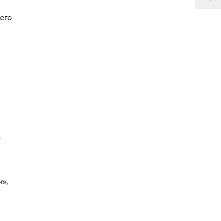
его
м
»,