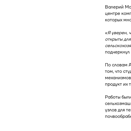
Валерий Мал
центре комп
которых мно
«
Я уверен, 
открыты для
сельскохоз
подчеркнул
По словам А
том, что ст
механизмов,
продукт их 
Работы был
сельхозмаш
узлов для т
почвообраб