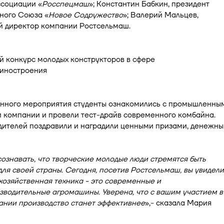
ссоциации «
Росспецмаш
»; Константин Бабкин, президент
ого Союза «
Новое Содружество
»; Валерий Мальцев,
й директор компании Ростсельмаш.
анного мероприятия студенты ознакомились с промышленны
 компании и провели тест-драйв современного комбайна.
дителей поздравили и наградили ценными призами, денежн
ознавать, что творческие молодые люди стремятся быть
ля своей страны. Сегодня, посетив Ростсельмаш, вы увидели
хозяйственная техника - это современные и
водительные агромашины. Уверена, что с вашим участием в
ании производство станет эффективнее
»,- сказала Мария