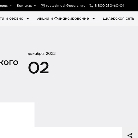
лерам
Контакты
rostselmash@oaorsm.ru
8 800 250-60-04
ти и сервис
Акции и Финансирование
Дилерская сеть
а
Записаться на экскурсию
декабря, 2022
кого
02