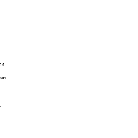
ми
ыми
,