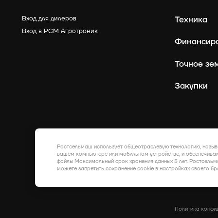
Вход для дилеров
Техника
Вход в РСМ Агротроник
Финансир
Точное зе
Закупки
Ростсельмаш использует общеотраслевую технологию, назыв
вашем компьютере или мобильном устройстве, и обеспечиваю
файлы Максимальный срок хранения данных 5 лет. Ростсельм
можете запретить сохранение cookie в настройках своего бр
Политика конфи