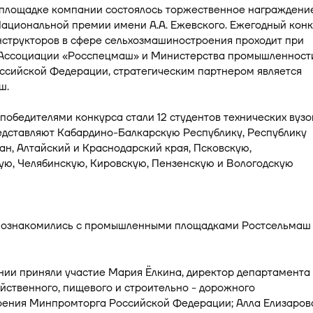
 площадке компании состоялось торжественное награждени
Национальной премии имени А.А. Ежевского. Ежегодный кон
нструкторов в сфере сельхозмашиностроения проходит при
Ассоциации «Росспецмаш» и Министерства промышленност
оссийской Федерации, стратегическим партнером является
ш.
 победителями конкурса стали 12 студентов технических вузо
едставляют Кабардино-Балкарскую Республику, Республику
н, Алтайский и Краснодарский края, Псковскую,
ую, Челябинскую, Кировскую, Пензенскую и Вологодскую
нии приняли участие Мария Ёлкина, директор департамента
йственного, пищевого и строительно - дорожного
ения Минпромторга Российской Федерации; Алла Елизаров