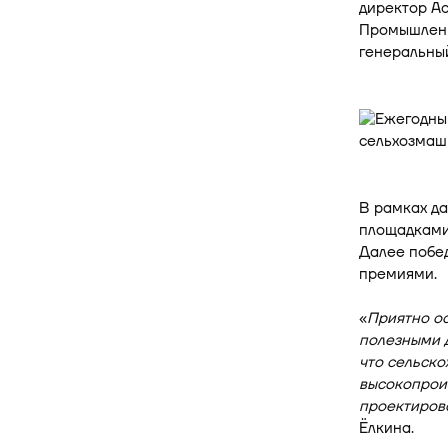
директор А
Промышленн
генеральны
В рамках д
площадками
Далее побе
премиями.
«
Приятно ос
полезными д
что сельско
высокопроиз
проектиров
Ёлкина.