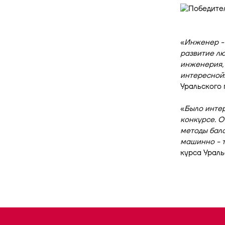
«
Инженер - 
развитие лю
инженерия, 
интересной
Уральского 
«
Было инте
конкурсе. О
методы бал
машинно - т
курса Ураль