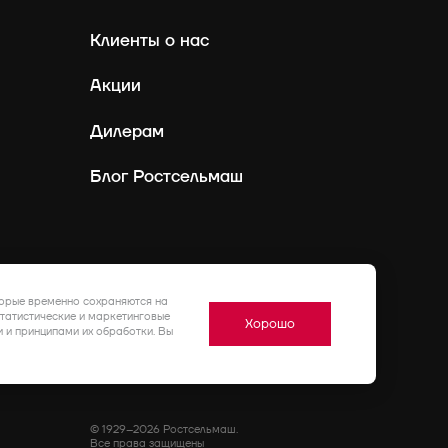
Клиенты о нас
Акции
Дилерам
Блог Ростсельмаш
Россия
Ру
торые временно сохраняются на
статистические и маркетинговые
Хорошо
 и принципами их обработки. Вы
© 1929–2026 Ростсельмаш.
Все права защищены