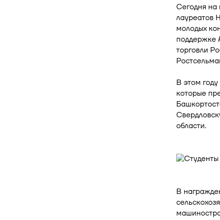
Сегодня на
лауреатов 
молодых ко
поддержке 
торговли Р
Ростсельма
В этом году
которые пр
Башкортоста
Свердловск
области.
В награжде
сельскохозя
машиностро