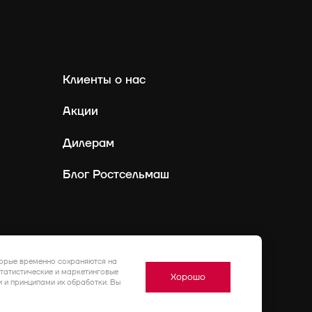
Клиенты о нас
Акции
Дилерам
Блог Ростсельмаш
Россия
Ру
торые временно сохраняются на
статистические и маркетинговые
Хорошо
 и принципами их обработки. Вы