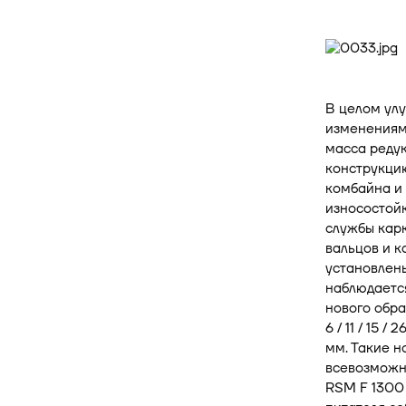
В целом улу
изменениям
масса редук
конструкци
комбайна и
износостойк
службы кар
вальцов и к
установлены
наблюдается
нового обра
6 / 11 / 15 
мм. Такие н
всевозможн
RSM F 1300 