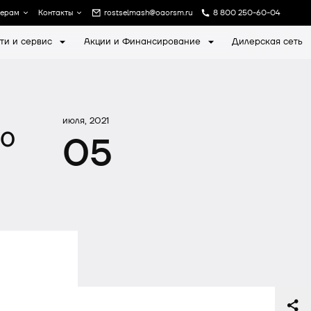
лерам
Контакты
rostselmash@oaorsm.ru
8 800 250-60-04
ти и сервис
Акции и Финансирование
Дилерская сеть
а
Записаться на экскурсию
июля, 2021
00
05