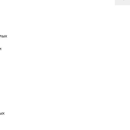
лых
и
ых