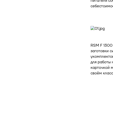
питателя со
себестоимос
RSM F 1300
заготовки с
укомплектов
для работы 
карточкой 
своём класс