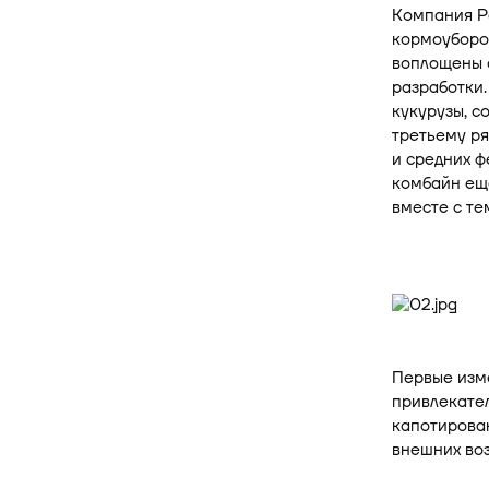
Компания Р
кормоуборо
воплощены 
разработки.
кукурузы, с
третьему ря
и средних ф
комбайн ещ
вместе с те
Первые изме
привлекате
капотирова
внешних воз