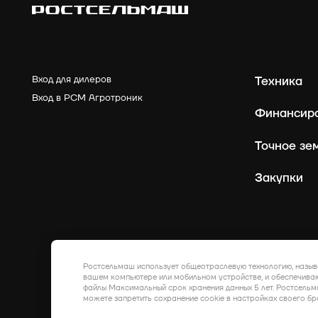
Вход для дилеров
Техника
Вход в РСМ Агротроник
Финансир
Точное зе
Закупки
Ростсельмаш использует общеотраслевую технологию, назыв
вашем компьютере или мобильном устройстве, и обеспечиваю
файлы Максимальный срок хранения данных 5 лет. Ростсельм
можете запретить сохранение cookie в настройках своего бр