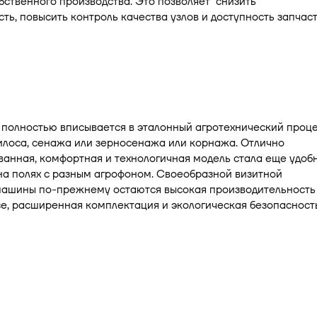
бственного производства. Это позволяет снизить
ть, повысить контроль качества узлов и доступность запчаст
 полностью вписывается в эталонный агротехнический проц
илоса, сенажа или зерносенажа или корнажа. Отлично
анная, комфортная и технологичная модель стала еще удоб
на полях с разным агрофоном. Своеобразной визитной
машины по-прежнему остаются высокая производительность
е, расширенная комплектация и экологическая безопасност