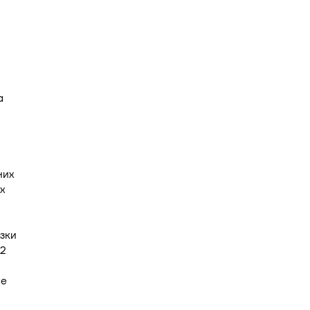
а
них
х
зки
52
не