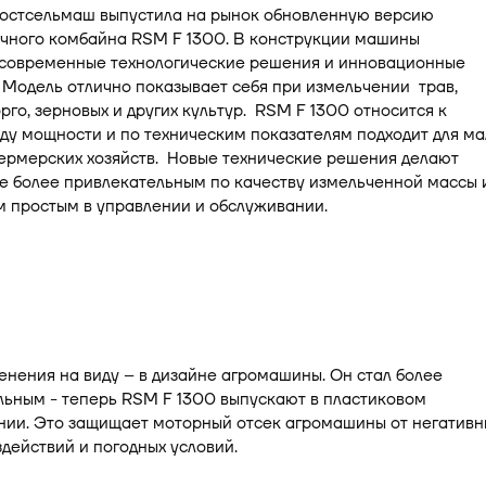
остсельмаш выпустила на рынок обновленную версию
чного комбайна RSM F 1300. В конструкции машины
современные технологические решения и инновационные
 Модель отлично показывает себя при измельчении трав,
орго, зерновых и других культур. RSM F 1300 относится к
ду мощности и по техническим показателям подходит для ма
ермерских хозяйств. Новые технические решения делают
е более привлекательным по качеству измельченной массы 
м простым в управлении и обслуживании.
нения на виду – в дизайне агромашины. Он стал более
льным - теперь RSM F 1300 выпускают в пластиковом
нии. Это защищает моторный отсек агромашины от негативн
действий и погодных условий.