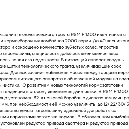
чшения технологического тракта RSM F 1300 идентичные с
и кормоуборочных комбайнов 2000 серии. До 40 кг снижен
тора и сокращено количество зубчатых колес. Упростив
ю агромашины, специалисты добились уменьшения веса
 повышения его надежности. В питающий аппарат введены
ие щитки технологического тракта, увеличивающие срок
каса. Для исключения набивания массы между торцами верх
аркасом питающего аппарата в обновленной модели на вала
 чистики. С развитием новых технологий кормозаготовки
 тенденция в сторону увеличения длин резки. В RSM F 1300
зца установлен 32-х ножевой барабан с диапазоном длин ре
/ 26 мм, при необходимости её можно увеличить до 12/ 22/ 30/ 
овшества делают агромашину идеальной для работы со
ыми вариантами заготовки кормов. В обновленном комбай
установлен редуктор привода адаптера и редуктор привода