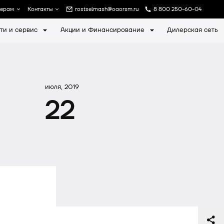
лерам
Контакты
rostselmash@oaorsm.ru
8 800 250-60-04
ти и сервис
Акции и Финансирование
Дилерская сеть
а
Записаться на экскурсию
июля, 2019
22