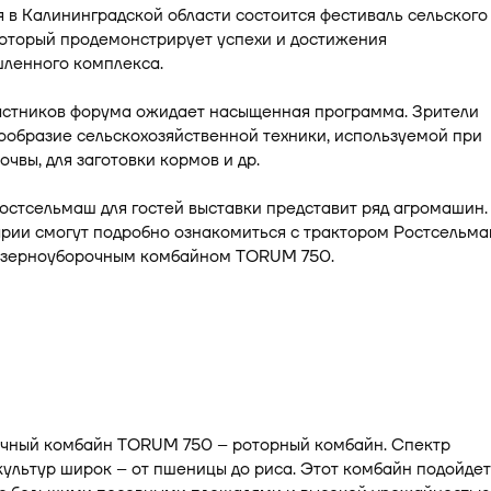
я в Калининградской области состоится фестиваль сельского
который продемонстрирует успехи и достижения
ленного комплекса.
частников форума ожидает насыщенная программа. Зрители
ообразие сельскохозяйственной техники, используемой при
очвы, для заготовки кормов и др.
стсельмаш для гостей выставки представит ряд агромашин.
арии смогут подробно ознакомиться с трактором Ростсельм
 зерноуборочным комбайном TORUM 750.
чный комбайн TORUM 750 – роторный комбайн. Спектр
ультур широк – от пшеницы до риса. Этот комбайн подойдет