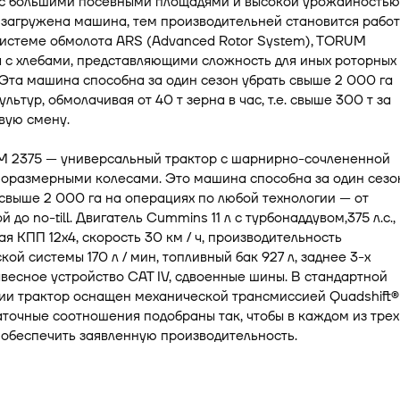
 с большими посевными площадями и высокой урожайностью
загружена машина, тем производительней становится работ
системе обмолота ARS (Advanced Rotor System), TORUM
 с хлебами, представляющими сложность для иных роторных
Эта машина способна за один сезон убрать свыше 2 000 га
льтур, обмолачивая от 40 т зерна в час, т.е. свыше 300 т за
вую смену.
M 2375 — универсальный трактор с шарнирно-сочлененной
норазмерными колесами. Это машина способна за один сезо
свыше 2 000 га на операциях по любой технологии — от
 до no-till. Двигатель Cummins 11 л с турбонаддувом,375 л.с.,
я КПП 12х4, скорость 30 км / ч, производительность
кой системы 170 л / мин, топливный бак 927 л, заднее 3-х
весное устройство CAT IV, сдвоенные шины. В стандартной
и трактор оснащен механической трансмиссией Quadshift® I
аточные соотношения подобраны так, чтобы в каждом из трех
обеспечить заявленную производительность.