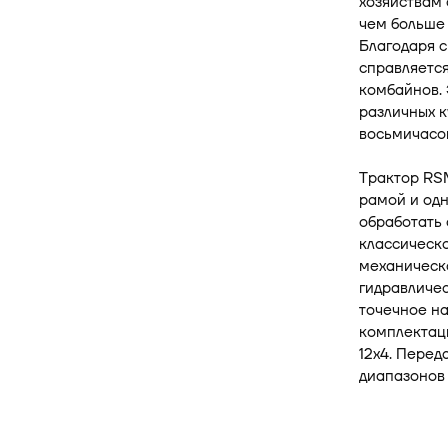
хозяйствам
чем больше 
Благодаря 
справляется
комбайнов. 
различных ку
восьмичасо
Трактор RS
рамой и од
обработать 
классической
механическа
гидравличес
точечное на
комплектаци
12x4. Перед
диапазонов 