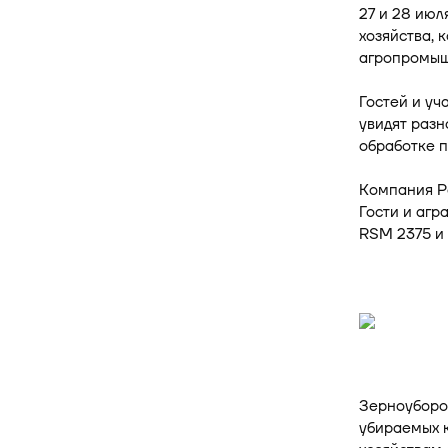
27 и 28 июл
хозяйства, 
агропромыш
Гостей и у
увидят разн
обработке п
Компания Ро
Гости и агр
RSM 2375 и
Зерноуборо
убираемых к