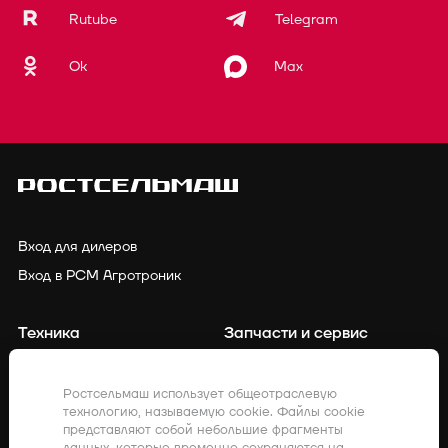
Rutube
Telegram
Ok
Max
Вход для дилеров
Вход в РСМ Агротроник
Техника
Запчасти и сервис
Финансирование
Контакты
Ростсельмаш использует общеотраслевую
технологию, называемую cookie. Файлы cookie
Точное земледелие
Клиенты о нас
представляют собой небольшие фрагменты
данных, которые временно сохраняются на