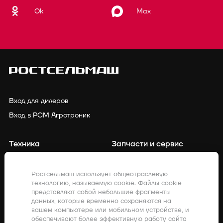
Ok
Max
Вход для дилеров
Вход в РСМ Агротроник
Техника
Запчасти и сервис
Финансирование
Контакты
Ростсельмаш использует общеотраслевую
технологию, называемую cookie. Файлы cookie
Точное земледелие
Клиенты о нас
представляют собой небольшие фрагменты
данных, которые временно сохраняются на
Закупки
Акции
вашем компьютере или мобильном устройстве, и
обеспечивают более эффективную работу сайта