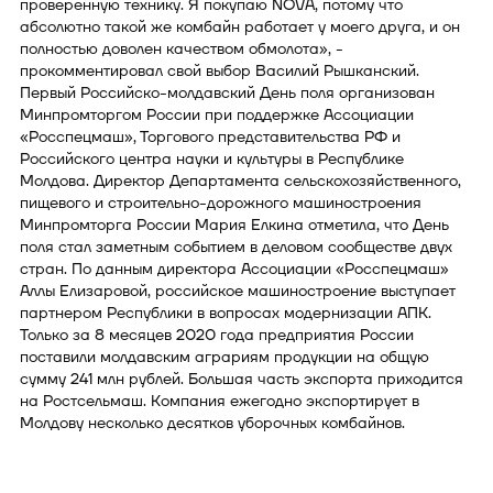
проверенную технику. Я покупаю NOVA, потому что
абсолютно такой же комбайн работает у моего друга, и он
полностью доволен качеством обмолота», -
прокомментировал свой выбор Василий Рышканский.
Первый Российско-молдавский День поля организован
Минпромторгом России при поддержке Ассоциации
«Росспецмаш», Торгового представительства РФ и
Российского центра науки и культуры в Республике
Молдова. Директор Департамента сельскохозяйственного,
пищевого и строительно-дорожного машиностроения
Минпромторга России Мария Елкина отметила, что День
поля стал заметным событием в деловом сообществе двух
стран. По данным директора Ассоциации «Росспецмаш»
Аллы Елизаровой, российское машиностроение выступает
партнером Республики в вопросах модернизации АПК.
Только за 8 месяцев 2020 года предприятия России
поставили молдавским аграриям продукции на общую
сумму 241 млн рублей. Большая часть экспорта приходится
на Ростсельмаш. Компания ежегодно экспортирует в
Молдову несколько десятков уборочных комбайнов.