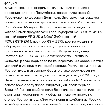
форума.
В Кишиневе, на экспериментальном поле Института
растениеводства «Порумбень», завершился первый
Российско-молдавский День поля. Выставка подтвердила
популярность техники для села от компании Ростсельмаш в
Республике Молдова. Корпоративная экспозиция, на
которой были представлены зерноуборочные TORUM 750 с
жаткой серии ARGUS и NOVA 340 с жаткой
POWERSTREAM, трактор RSM 2375, другие машины и
оборудование, оставалась в центре внимания на
протяжении всего мероприятия. Молдавский дилер
Ростсельмаш - SA «АТС-Agrotehcomert» - активно
консультировал фермеров по конструктивным особенностям
моделей и условиям их приобретения. Результатом участия
Ростсельмаш в аграрном форуме стало формирование
пакета заказов с периодом поставок до конца 2020 года.
Первая машина из этого списка - комбайн NOVA - ушла к
покупателю сразу после закрытия Дня поля: фермер
Василий Рышканский из села Варатик не стал дожидаться
окончания мероприятия и оформил покупку прямо на
стенде Ростсельмаш. «Это мой первый комбайн из России,
но выбор полностью осознанный. Я считаю, что нужно брать