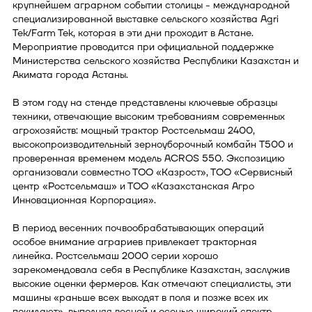
крупнейшем аграрном событии столицы - международной
специализированной выставке сельского хозяйства Agri
Tek/Farm Tek, которая в эти дни проходит в Астане.
Мероприятие проводится при официальной поддержке
Министерства сельского хозяйства Республики Казахстан и
Акимата города Астаны.
В этом году на стенде представлены ключевые образцы
техники, отвечающие высоким требованиям современных
агрохозяйств: мощный трактор Ростсельмаш 2400,
высокопроизводительный зерноуборочный комбайн T500 и
проверенная временем модель ACROS 550. Экспозицию
организовали совместно ТОО «Казрост», ТОО «Сервисный
центр «Ростсельмаш» и ТОО «Казахстанская Агро
Инновационная Корпорация».
В период весенних почвообрабатывающих операций
особое внимание аграриев привлекает тракторная
линейка. Ростсельмаш 2000 серии хорошо
зарекомендовала себя в Республике Казахстан, заслужив
высокие оценки фермеров. Как отмечают специалисты, эти
машины «раньше всех выходят в поля и позже всех их
покидают», выполняя весной и осенью широкий спектр