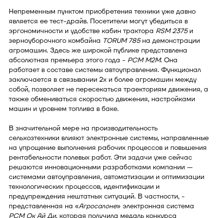
Непременным пунктом приобретения техники уже давно
является ее тест-драйв. Посетители могут убедиться в
эргономичности и удобстве кабин трактора
RSM 2375
и
зерноуборочного комбайна
TORUM 785
на демонстрации
агромашин. Здесь же широкой публике представлена
абсолютная премьера этого года -
РСМ М2М
. Она
работает в составе системы автоуправления. Функционал
заключается в связывании 2х и более агромашин между
собой, позволяет не пересекаться траекториям движения, а
также обмениваться скоростью движения, настройками
машин и уровнем топлива в баке.
В значительной мере на производительность
сельхозтехники влияют электронные системы, направленные
на упрощение выполнения рабочих процессов и повышения
рентабельности полевых работ. Эти задачи уже сейчас
решаются инновационными разработками компании —
системами автоуправления, автоматизации и оптимизации
технологических процессов, идентификации и
предупреждения нештатных ситуаций. В частности, -
представленная на «
Агросалоне
» электронная система
РСМ Ок Ай Ди
, которая получила медаль конкурса