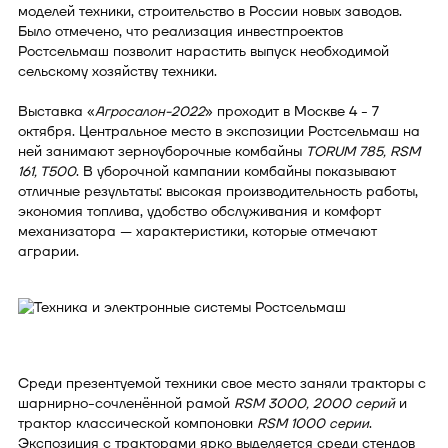
моделей техники, строительство в России новых заводов.
Было отмечено, что реализация инвестпроектов
Ростсельмаш позволит нарастить выпуск необходимой
сельскому хозяйству техники.
Выставка «
Агросалон-2022
» проходит в Москве 4 - 7
октября. Центральное место в экспозиции Ростсельмаш на
ней занимают зерноуборочные комбайны
TORUM 785, RSM
161, T500
. В уборочной кампании комбайны показывают
отличные результаты: высокая производительность работы,
экономия топлива, удобство обслуживания и комфорт
механизатора — характеристики, которые отмечают
аграрии.
Среди презентуемой техники свое место заняли тракторы с
шарнирно-сочленённой рамой
RSM 3000, 2000 серий
и
трактор классической компоновки
RSM 1000 серии
.
Экспозиция с тракторами ярко выделяется среди стендов