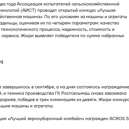
два года Ассоциация испытателей сельскохозяйственной
ехнологий (АИСТ) проводит открытый конкурс «Лучшая
йственная машина». По его условиям за машины и агрегаты
адельцы, оценивая их по четырем параметрам: качество
технологического процесса, надежность, стоимость и
 сервиса. Жюри выявляет победителя по сумме набранных
 завершилось в сентябре, а на днях состоялось награждени
, и техника производства ГК Ростсельмаш снова завоевала
рариев, победив в трех номинациях из девяти. Жюри конкур
чшие машины и агрегаты:
ции «Лучший зерноуборочный комбайн» награжден ACROS 5