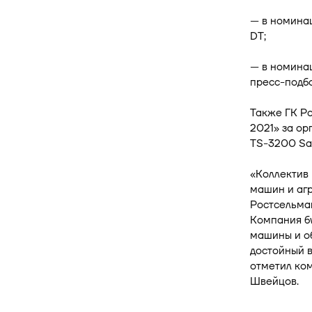
— в номина
DT;
— в номина
пресс-подб
Также ГК Р
2021» за о
TS-3200 Sate
«Коллектив
машин и агр
Ростсельма
Компания бу
машины и об
достойный в
отметил ко
Швейцов.