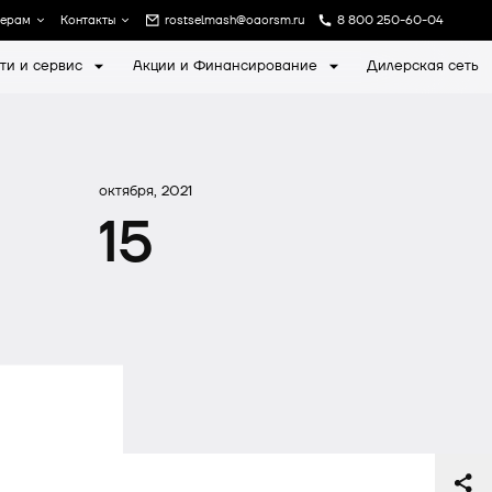
лерам
Контакты
rostselmash@oaorsm.ru
8 800 250-60-04
ти и сервис
Акции и Финансирование
Дилерская сеть
а
Записаться на экскурсию
октября, 2021
15