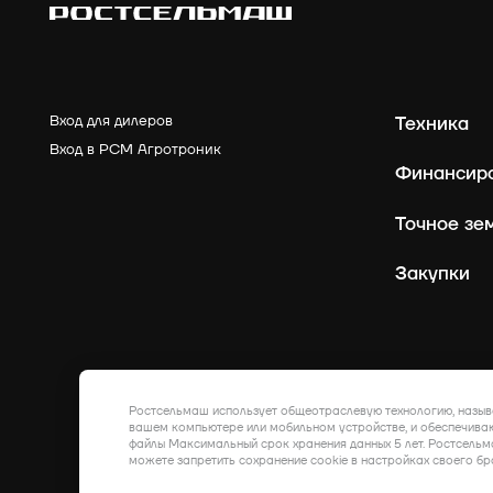
Вход для дилеров
Техника
Вход в РСМ Агротроник
Финансир
Точное зе
Закупки
Ростсельмаш использует общеотраслевую технологию, назыв
вашем компьютере или мобильном устройстве, и обеспечиваю
файлы Максимальный срок хранения данных 5 лет. Ростсельм
можете запретить сохранение cookie в настройках своего бр