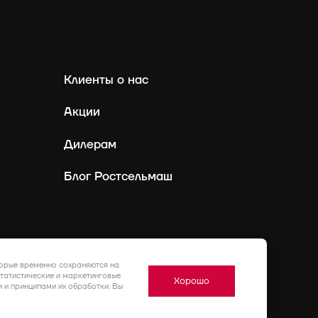
Клиенты о нас
Акции
Дилерам
Блог Ростсельмаш
Россия
Ру
торые временно сохраняются на
статистические и маркетинговые
Хорошо
 и принципами их обработки. Вы