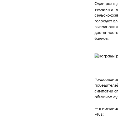
Один раз в 
техники и т
сельскохозя
голосуют вл
выполнения 
доступность
баллов.
Голосование
победителей
симпатии аг
объявило лу
— в номина
Plus;