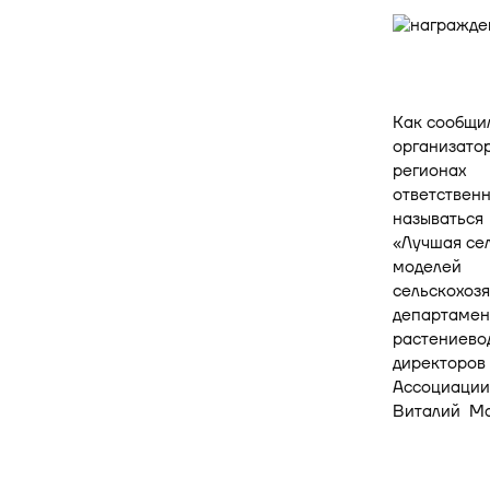
Как сообщил
организатор
регионах
ответствен
называться
«Лучшая сел
моделей
сельскохозя
департамен
растениево
директоров
Ассоциации 
Виталий Ма