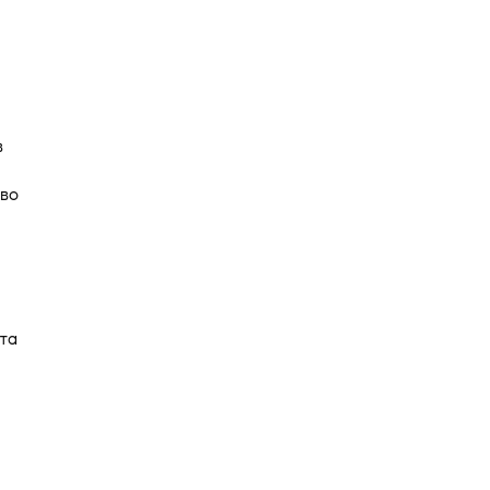
в
аво
та