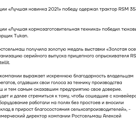
ции «Лучшая новинка 2021» победу одержал трактор RSM 35
ции «Лучшая кормозаготовительная техника» победил тюков
орщик Tukan.
остсельмаш получила золотую медаль выставки «Золотая ос
рганизацию серийного выпуска прицепного опрыскивателя R
llit.
 компании выражает искреннюю благодарность владельцам
егатов, отдавших свои голоса за технику производства
ш и тем самым оказавшим предприятию свое доверие.
дет и далее стремиться к тому, чтобы сошедшие с конвейер
орудование работали на полях без простоев и вносили
клад в прирост благосостояния сельхозпроизводителей», -
ммерческий директор компании Ростсельмаш Алексей