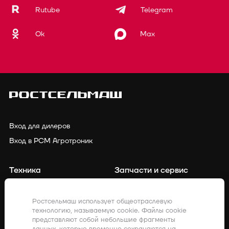
Rutube
Telegram
Ok
Max
Вход для дилеров
Вход в РСМ Агротроник
Техника
Запчасти и сервис
Финансирование
Контакты
Ростсельмаш использует общеотраслевую
технологию, называемую cookie. Файлы cookie
Точное земледелие
Клиенты о нас
представляют собой небольшие фрагменты
данных, которые временно сохраняются на