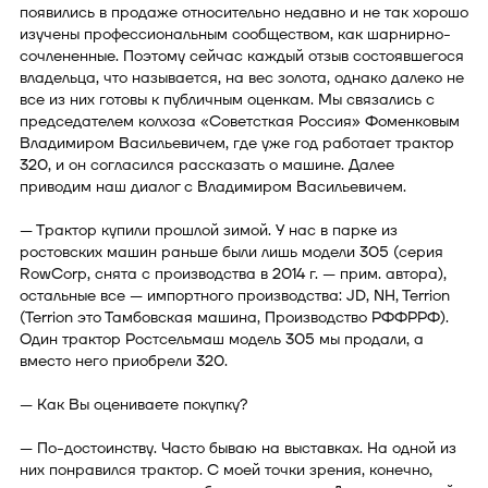
появились в продаже относительно недавно и не так хорошо
изучены профессиональным сообществом, как шарнирно-
сочлененные. Поэтому сейчас каждый отзыв состоявшегося
владельца, что называется, на вес золота, однако далеко не
все из них готовы к публичным оценкам. Мы связались с
председателем колхоза «Советсткая Россия» Фоменковым
Владимиром Васильевичем, где уже год работает трактор
320, и он согласился рассказать о машине. Далее
приводим наш диалог с Владимиром Васильевичем.
— Трактор купили прошлой зимой. У нас в парке из
ростовских машин раньше были лишь модели 305 (серия
RowCorp, снята с производства в 2014 г. — прим. автора),
остальные все — импортного производства: JD, NH, Terrion
(Terrion это Тамбовская машина, Производство РФФРРФ).
Один трактор Ростсельмаш модель 305 мы продали, а
вместо него приобрели 320.
— Как Вы оцениваете покупку?
— По-достоинству. Часто бываю на выставках. На одной из
них понравился трактор. С моей точки зрения, конечно,