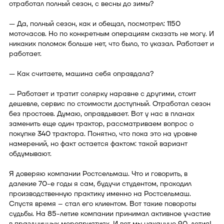
отработал полный сезон, с весны до зимы?
— Да, полный сезон, как и обещал, посмотрел: 1150
моточасов. Но по конкретным операциям сказать не могу. И
никаких поломок больше нет, что было, то указал. Работает и
работает.
— Как считаете, машина себя оправдала?
— Работает и тратит солярку наравне с другими, стоит
дешевле, сервис по стоимости доступный. Отработал сезон
без простоев. Думаю, оправдывает. Вот у нас в планах
заменить еще один трактор, рассматриваем вопрос о
покупке 340 трактора. Понятно, что пока это на уровне
намерений, но факт остается фактом: такой вариант
обдумывают.
Я доверяю компании Ростсельмаш. Что и говорить, в
далекие 70-е годы я сам, будучи студентом, проходил
производственную практику именно на Ростсельмаш.
Спустя время – стал его клиентом. Вот такие повороты
судьбы. На 85-летие компании принимал активное участие
в праздничных мероприятиях. И вот мы накануне 90-летия!