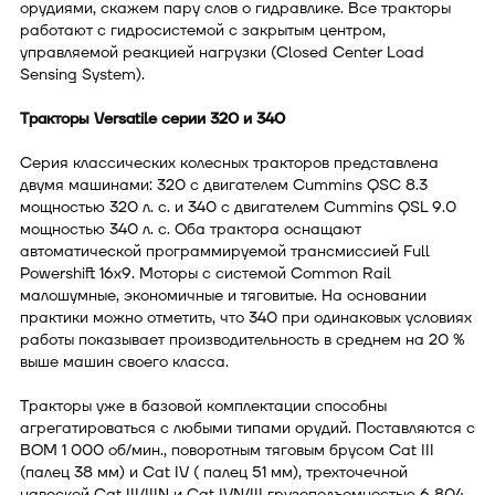
орудиями, скажем пару слов о гидравлике. Все тракторы
работают с гидросистемой с закрытым центром,
управляемой реакцией нагрузки (Closed Center Load
Sensing System).
Тракторы Versatile серии 320 и 340
Серия классических колесных тракторов представлена
двумя машинами: 320 с двигателем Cummins QSС 8.3
мощностью 320 л. с. и 340 с двигателем Cummins QSL 9.0
мощностью 340 л. с. Оба трактора оснащают
автоматической программируемой трансмиссией Full
Powershift 16x9. Моторы с системой Common Rail
малошумные, экономичные и тяговитые. На основании
практики можно отметить, что 340 при одинаковых условиях
работы показывает производительность в среднем на 20 %
выше машин своего класса.
Тракторы уже в базовой комплектации способны
агрегатироваться с любыми типами орудий. Поставляются с
ВОМ 1 000 об/мин., поворотным тяговым брусом Cat III
(палец 38 мм) и Cat IV ( палец 51 мм), трехточечной
навеской Cat III/IIIN и Cat IVN/III грузоподъемностью 6 804