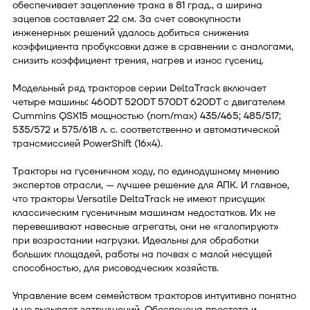
обеспечивает зацепление трака в 81 град., а ширина
зацепов составляет 22 см. За счет совокупности
инженерных решений удалось добиться снижения
коэффициента пробуксовки даже в сравнении с аналогами,
снизить коэффициент трения, нагрев и износ гусениц.
Модельный ряд тракторов серии DeltaTrack включает
четыре машины: 460DT 520DT 570DT 620DT с двигателем
Cummins QSX15 мощностью (nom/max) 435/465; 485/517;
535/572 и 575/618 л. с. соответственно и автоматической
трансмиссией PowerShift (16х4).
Тракторы на гусеничном ходу, по единодушному мнению
экспертов отрасли, — лучшее решение для АПК. И главное,
что тракторы Versatile DeltaTrack не имеют присущих
классическим гусеничным машинам недостатков. Их не
перевешивают навесные агрегаты, они не «галопируют»
при возрастании нагрузки. Идеальны для обработки
больших площадей, работы на почвах с малой несущей
способностью, для рисоводческих хозяйств.
Управление всем семейством тракторов интуитивно понятно
и не вызывает затруднений. Обеспечена простота и