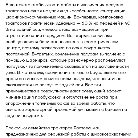
В контексте стабильности работы и увеличения ресурса
тракторов нельзя не упомянуть особенности конструкции
шарнирно-сочлененных машин. Во-первых, компоновка
тракторов практически идеальна — 60 % на передней и 40
% на задней оси, «недостаток» возмещается при
агрегатировании с орудием. Во-вторых, топливные
сообщающиеся баки расположены в геометрическом
центре, поэтому развесовка по осям сохраняется
постоянной. В-третьих, сочленение полурам выполнено с
помощью шарниров, которые равномерно распределяют
нагрузку, что положительно сказывается на долговечности
узла. В-четвертых, соединения тягового бруса выполнено
сразу за главным сочленением полурам, что позитивно
сказывается на загрузке задней оси. Все эти
преимущества в совокупности дают следующий эффект:
минимизация пробуксовки и отсутствие ее роста при
опорожнении топливных баков во время работы, что
является характерной проблемой для машин с баками на
задней полураме.
Поскольку семейство тракторов Ростсельмаш
предназначено для серьезной работы с широкозахватными