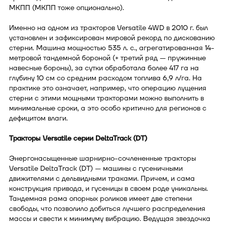
МКПП (МКПП тоже опционально).
Именно на одном из тракторов Versatile 4WD в 2010 г. был
установлен и зафиксирован мировой рекорд по дискованию
стерни. Машина мощностью 535 л. с., агрегатированная 14-
метровой тандемной бороной (+ третий ряд — пружинные
навесные бороны), за сутки обработала более 417 га на
глубину 10 см со средним расходом топлива 6,9 л/га. На
практике это означает, например, что операцию лущения
стерни с этими мощными тракторами можно выполнить в
минимальные сроки, а это особо критично для регионов с
дефицитом влаги.
Тракторы Versatile серии DeltaTrack (DT)
Энергонасыщенные шарнирно-сочлененные тракторы
Versatile DeltaTrack (DT) — машины с гусеничными
движителями с дельвидными траками. Причем, и сама
конструкция привода, и гусеницы в своем роде уникальны.
Тандемная рама опорных роликов имеет две степени
свободы, что позволило добиться лучшего распределения
массы и свести к минимуму вибрацию. Ведущая звездочка