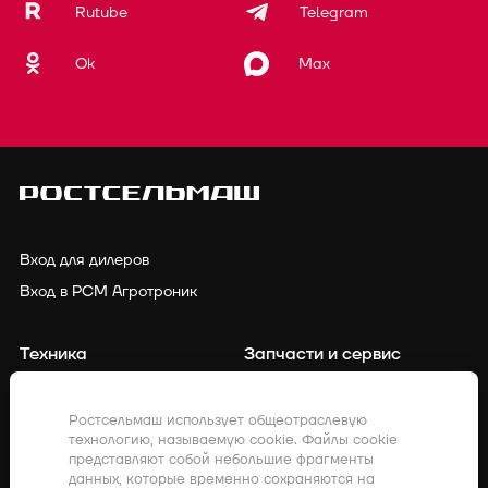
Rutube
Telegram
Ok
Max
Вход для дилеров
Вход в РСМ Агротроник
Техника
Запчасти и сервис
Финансирование
Контакты
Ростсельмаш использует общеотраслевую
технологию, называемую cookie. Файлы cookie
Точное земледелие
Клиенты о нас
представляют собой небольшие фрагменты
данных, которые временно сохраняются на
Закупки
Акции