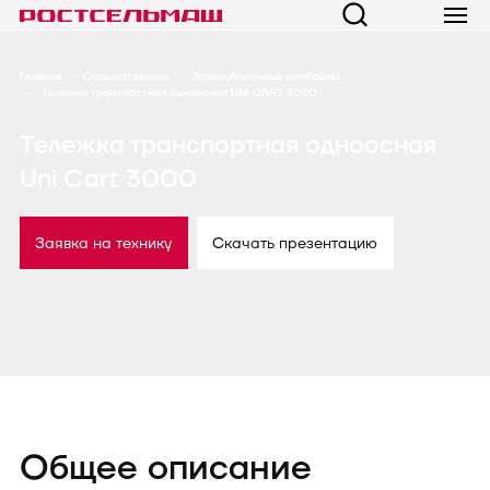
Главная
Сельхозтехника
Зерноуборочные комбайны
Тележка транспортная одноосная UNI CART 3000
Тележка транспортная одноосная
Uni Cart 3000
Заявка на технику
Скачать презентацию
Общее описание