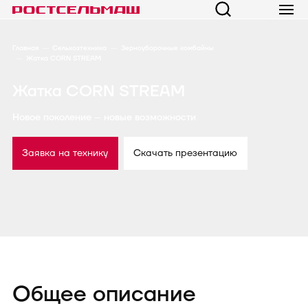
Главная
Сельхозтехника
Зерноуборочные комбайны
Жатка CORN STREAM
Жатка CORN STREAM
Новое поколение – новые возможности
Заявка на технику
Скачать презентацию
Общее описание