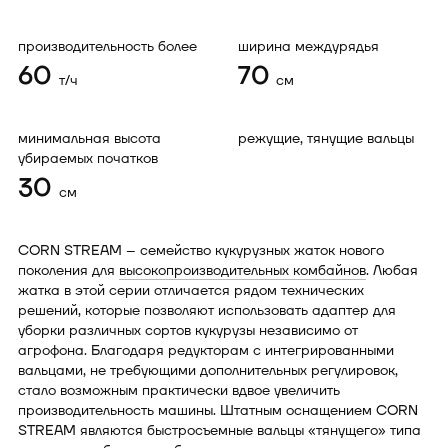
производительность более
ширина междурядья
60
70
т/ч
см
минимальная высота
режущие, тянущие вальцы
убираемых початков
30
см
CORN STREAM – семейство кукурузных жаток нового
поколения для
высокопроизводительных комбайнов
. Любая
жатка в этой серии отличается рядом технических
решений, которые позволяют использовать адаптер для
уборки различных сортов кукурузы независимо от
агрофона. Благодаря редукторам с интегрированными
вальцами, не требующими дополнительных регулировок,
стало возможным практически вдвое увеличить
производительность машины. Штатным оснащением CORN
STREAM являются быстросъемные вальцы «тянущего» типа