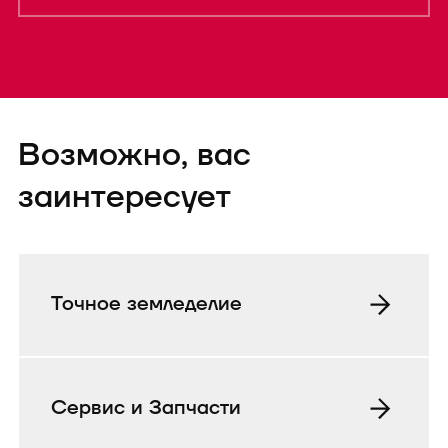
Форма успешно
Возможно, вас
отправленаTEST
заинтересует
Точное земледелие
Сервис и Запчасти