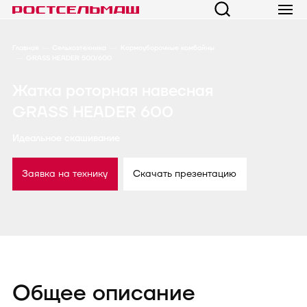
Главная
Сельхозтехника
Кормоуборочные комбайны
GRASS HEADER 500/600
Жатка роторная навесная
GRASS HEADER 600
Идеальное скашивание
Заявка на технику
Скачать презентацию
Общее описание