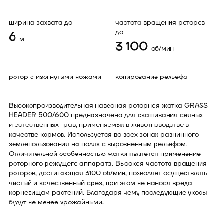
ширина захвата до
частота вращения роторов
до
6
м
3 100
об/мин
ротор с изогнутыми ножами
копирование рельефа
Высокопроизводительная навесная роторная жатка GRASS
HEADER 500/600 предназначена для скашивания сеяных
и естественных трав, применяемых в животноводстве в
качестве кормов. Используется во всех зонах равнинного
землепользования на полях с выровненным рельефом.
Отличительной особенностью жатки является применение
роторного режущего аппарата. Высокая частота вращения
роторов, достигающая 3100 об/мин, позволяет осуществлять
чистый и качественный срез, при этом не нанося вреда
корневищам растений. Благодаря чему последующие укосы
будут не менее урожайными.