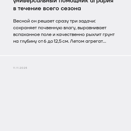
универсальный помощник агрария
в течение всего сезона
Весной он решает сразу три задачи:
сохраняет почвенную влагу, выравнивает
вспаханное поле и качественно рыхлит грунт
на глубину от 6 до 12,5 см. Летом агрегат
становится надёжным союзником в борьбе с
сорняками: эффективно обрабатывает пары,
создаёт защитный слой, предохраняющий
почву от перегрева и пересыхания.
11.11.2025