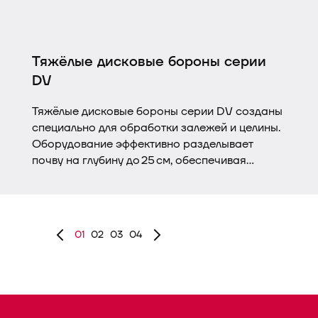
Тяжёлые дисковые бороны серии
DV
Тяжёлые дисковые бороны серии DV созданы
специально для обработки залежей и целины.
Оборудование эффективно разделывает
почву на глубину до 25 см, обеспечивая
качественное рыхление и перемешивание.
Бороны успешно уничтожают молодую
древесную поросль и кустарники, при этом
свободно обходят препятствия — пни и
01
02
03
04
крупные камни.