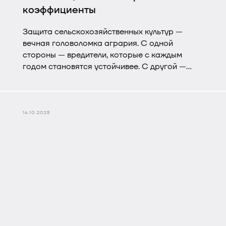
коэффициенты
Защита сельскохозяйственных культур —
вечная головоломка агрария. С одной
стороны — вредители, которые с каждым
годом становятся устойчивее. С другой —
болезни, подстерегающие в самый
неподходящий момент. А между ними —
фермер, который ищет баланс между
эффективностью, экономией и
14.10.2025
экологичностью.
В этом уравнении прицепной опрыскиватель
RSM SATELLITE — не волшебное решение, а
практичный инструмент, помогающий найти
верные коэффициенты.