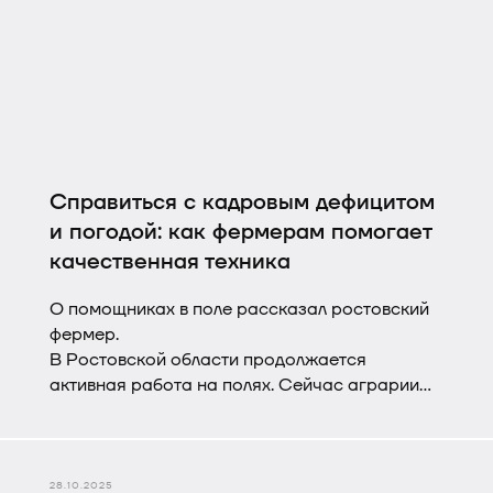
любой ландшафт, сохраняя идеальную высоту
среза.
Справиться с кадровым дефицитом
и погодой: как фермерам помогает
качественная техника
О помощниках в поле рассказал ростовский
фермер.
В Ростовской области продолжается
активная работа на полях. Сейчас аграрии
высаживают озимые культуры. Но не
обходится без сложностей, например, сейчас
очень не хватает дождей, а засуха может
помешать взойти росткам.
28.10.2025