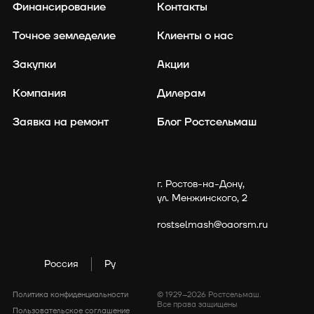
Финансирование
Контакты
Точное земледелие
Клиенты о нас
Закупки
Акции
Компания
Дилерам
Заявка на ремонт
Блог Ростсельмаш
г. Ростов-на-Дону,
политикой cookies
ул. Менжинского, 2
rostselmash@oaorsm.ru
Россия
Ру
Политика конфиденциальности
© 1929–2026 Ростсельмаш.
Все права защищены
Пользовательское соглашение