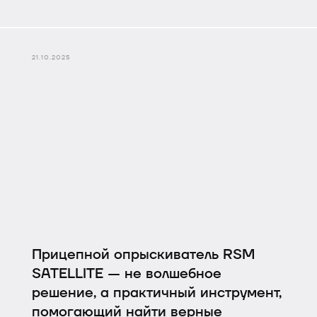
условия для роста растений. Именно так
работает современная дисковая борона
Ростсельмаш
серии D.
21.10.2025
Прицепной опрыскиватель RSM
SATELLITE — не волшебное
решение, а практичный инструмент,
помогающий найти верные