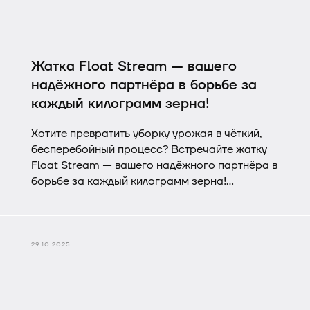
Жатка Float Stream — вашего
надёжного партнёра в борьбе за
каждый килограмм зерна!
Хотите превратить уборку урожая в чёткий,
бесперебойный процесс? Встречайте жатку
Float Stream — вашего надёжного партнёра в
борьбе за каждый килограмм зерна!
Float Stream — это не просто жатка, а
интеллектуальная система, которая
«чувствует» поле. Её плавающая конструкция
29.10.2025
виртуозно копирует рельеф, гарантируя
ровный срез даже на волнистых участках.
Забудьте о потерях из‑за неровностей поля:
жатка автоматически подстраивается под