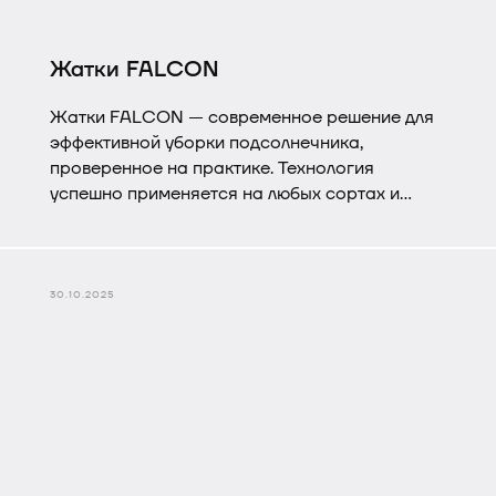
Жатки FALCON
Жатки FALCON — современное решение для
эффективной уборки подсолнечника,
проверенное на практике. Технология
успешно применяется на любых сортах и
гибридах культуры, демонстрируя стабильно
высокие результаты даже в сложных
агротехнических условиях.
30.10.2025