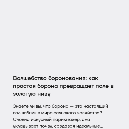
Руководитель собственного фермерского
хозяйства, где выращивают зерновые,
масличные и бобовые, Евгений Безукладный
рассказал о том, как работать максимально
эффективно, чтобы достигать результатов в
сложных погодных условиях и при дефиците
кадров.
Волшебство боронования: как
простая борона превращает поле в
золотую ниву
Знаете ли вы, что борона — это настоящий
волшебник в мире сельского хозяйства?
Словно искусный парикмахер, она
укладывает почву, создавая идеальные