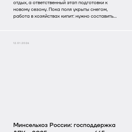
отдых, а ответственный этап подготовки к
новому сезону. Пока поля укрыты снегом,
работа в хозяйствах кипит: нужно составить
план севооборота, осмотреть технику после
плодотворной работы и выбрать
дополнительные машины для повышения
урожайности.
12.01.2026
Минсельхоз России: господдержка