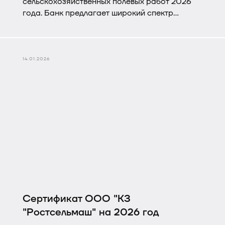
сельскохозяйственных полевых работ 2026
года. Банк предлагает широкий спектр
кредитных продуктов, разработанных
специально для нужд аграриев, и призывает
фермеров не откладывать подачу заявок.
14.01.2026
Сертификат ООО "КЗ
"Ростсельмаш" на 2026 год