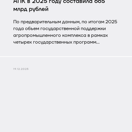
АПК в 2025 году составила 665
млрд рублей
По предварительным данным, по итогам 2025
года объем государственной поддержки
агропромышленного комплекса в рамках
четырех государственных программ
Минсельхоза России составил 665 млрд
рублей. Средства были направлены на
льготное кредитование, субсидии на развитие
ключевых подотраслей сельского хозяйства,
19.12.2025
обновление техники и оборудования и другие
цели, сообщает пресс-служба минсельхоза
Российской Федерации.