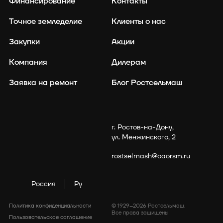
Финансирование
Контакты
Точное земледелие
Клиенты о нас
Закупки
Акции
Компания
Дилерам
Заявка на ремонт
Блог Ростсельмаш
г. Ростов-на-Дону,
ул. Менжинского, 2
политикой cookies
rostselmash@oaorsm.ru
Россия
Ру
Политика конфиденциальности
© 1929–2026 Ростсельмаш.
Все права защищены
Пользовательское соглашение